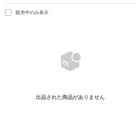
販売中のみ表示
出品された商品がありません