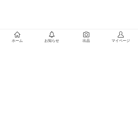
メルカリについて
ホーム
お知らせ
出品
マイページ
会社概要（運営会社）
採用情報
プレスリリース
公式ブログ
プレスキット
メルカリUS
メルカリShops
m department（エムデパ）
ヘルプ
ヘルプセンター（ガイド・お問い合わせ）
メルカリShopsでショップを開設する
メルカリShops ショップ管理画面にログイン
メルカリShops出店者向けガイド
お問い合わせ一覧