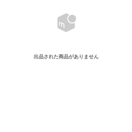
出品された商品がありません