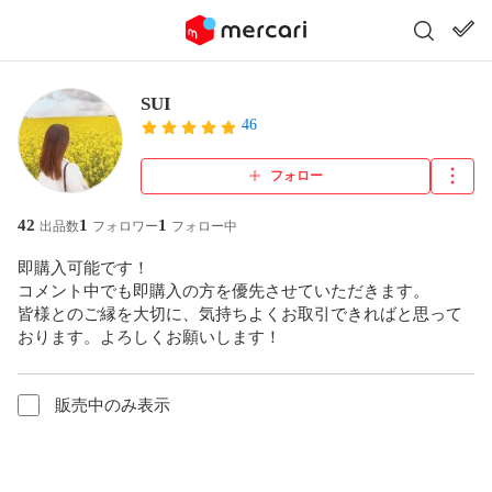
SUI
46
フォロー
42
1
1
出品数
フォロワー
フォロー中
即購入可能です！

コメント中でも即購入の方を優先させていただきます。

皆様とのご縁を大切に、気持ちよくお取引できればと思って
おります。よろしくお願いします！
販売中のみ表示