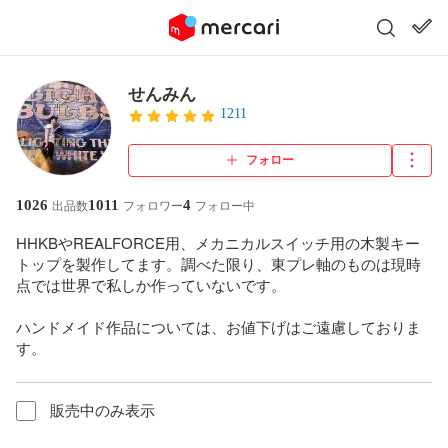
せんみん
1211
フォロー
1026
1011
4
出品数
フォロワー
フォロー中
HHKBやREALFORCE用、メカニカルスイッチ用の木製キー
トップを製作してます。調べた限り、東プレ軸のものは現時
点では世界で私しか作っていないです。

ハンドメイド作品については、お値下げはご遠慮しておりま
す。
販売中のみ表示