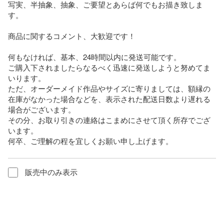
写実、半抽象、抽象、ご要望とあらば何でもお描き致しま
す。

商品に関するコメント、大歓迎です！

何もなければ、基本、24時間以内に発送可能です。

ご購入下されましたらなるべく迅速に発送しようと努めてま
いります。

ただ、オーダーメイド作品やサイズに寄りましては、額縁の
在庫がなかった場合などを、表示された配送日数より遅れる
場合がございます。

その分、お取り引きの連絡はこまめにさせて頂く所存でござ
います。

何卒、ご理解の程を宜しくお願い申し上げます。
販売中のみ表示