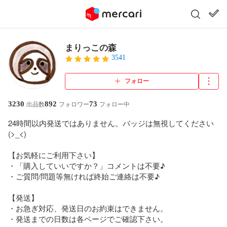
まりっこの森
3541
フォロー
3230
892
73
出品数
フォロワー
フォロー中
24時間以内発送ではありません。バッジは無視してください
(>_<)

【お気軽にご利用下さい】

・「購入していいですか？」コメントは不要♪

・ご質問/問題等無ければ終始ご連絡は不要♪

【発送】

・お急ぎ対応、発送日のお約束はできません。

・発送までの日数は各ページでご確認下さい。
