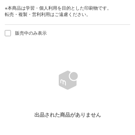
※本商品は学習・個人利用を目的とした印刷物です。

転売・複製・営利利用はご遠慮ください。
販売中のみ表示
出品された商品がありません