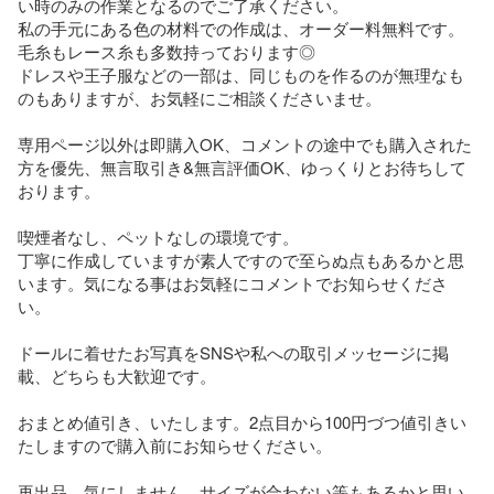
い時のみの作業となるのでご了承ください。

私の手元にある色の材料での作成は、オーダー料無料です。
毛糸もレース糸も多数持っております◎

ドレスや王子服などの一部は、同じものを作るのが無理なも
のもありますが、お気軽にご相談くださいませ。

専用ページ以外は即購入OK、コメントの途中でも購入された
方を優先、無言取引き&無言評価OK、ゆっくりとお待ちして
おります。

喫煙者なし、ペットなしの環境です。

丁寧に作成していますが素人ですので至らぬ点もあるかと思
います。気になる事はお気軽にコメントでお知らせくださ
い。

ドールに着せたお写真をSNSや私への取引メッセージに掲
載、どちらも大歓迎です。

おまとめ値引き、いたします。2点目から100円づつ値引きい
たしますので購入前にお知らせください。

再出品、気にしません。サイズが合わない等もあるかと思い