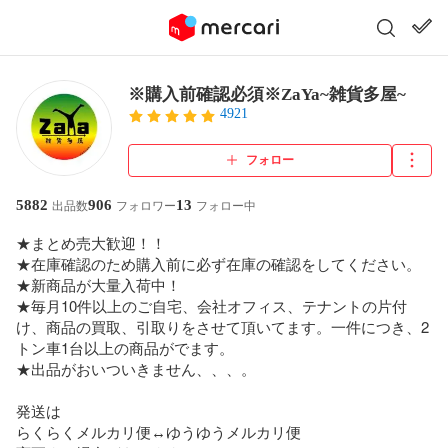
※購入前確認必須※ZaYa~雑貨多屋~
4921
フォロー
5882
906
13
出品数
フォロワー
フォロー中
★まとめ売大歓迎！！

★在庫確認のため購入前に必ず在庫の確認をしてください。

★新商品が大量入荷中！

★毎月10件以上のご自宅、会社オフィス、テナントの片付
け、商品の買取、引取りをさせて頂いてます。一件につき、2
トン車1台以上の商品がでます。

★出品がおいついきません、、、。

発送は

らくらくメルカリ便↔︎ゆうゆうメルカリ便
