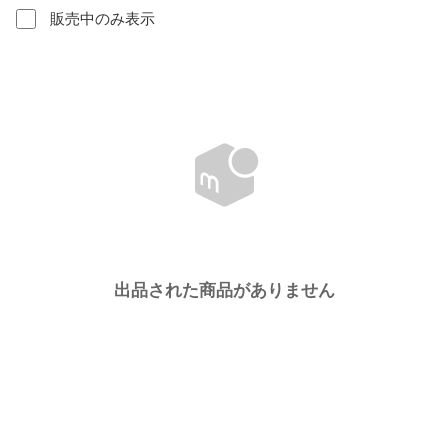
販売中のみ表示
出品された商品がありません