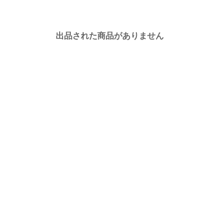
出品された商品がありません