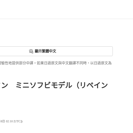
顯示繁體中文
ri正實驗性地提供部分中譯。如果日語原文與中文翻譯不同時，以日語原文為
ドン ミニソフビモデル（リペイン
 02:10 [UTC]
)