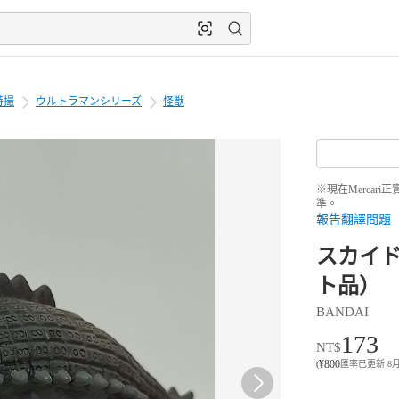
特撮
ウルトラマンシリーズ
怪獣
※現在Merca
準。
報告翻譯問題
スカイ
ト品）
BANDAI
173
NT$
¥
800
(
匯率已更新 8月8日