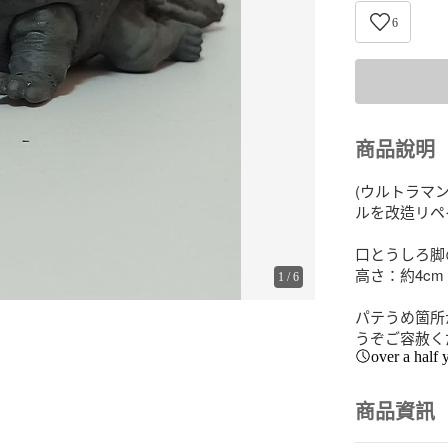
6
商品說明
(ウルトラマン
ルを改造リペ
口とうしろ脚
高さ：約4cm
1
/
6
パテうめ箇所
うぞご容赦く
over a half 
商品資訊