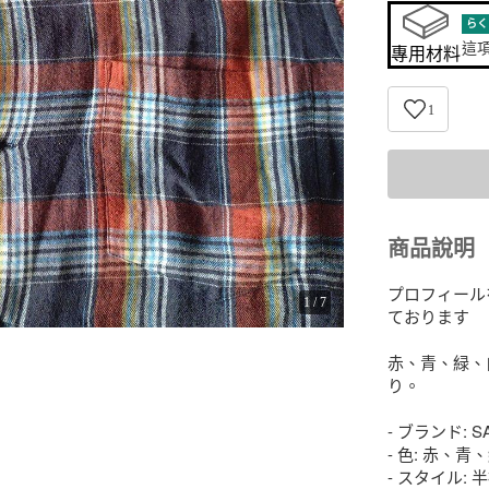
らく
這
專用材料
1
商品說明
プロフィール
1
/
7
ております

赤、青、緑、
り。

- ブランド: SA
- 色: 赤、
- スタイル: 