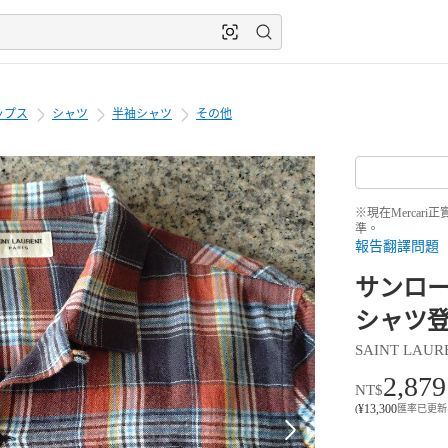
ップス
シャツ
半袖シャツ
その他
※現在Merca
準。
報告翻譯問題
サンローラ
シャツ登
SAINT LAUR
2,879
NT$
¥
13,300
(
匯率已更新 8月