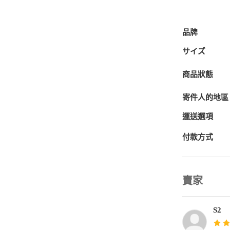
品牌
サイズ
商品狀態
寄件人的地區
運送選項
付款方式
賣家
S2