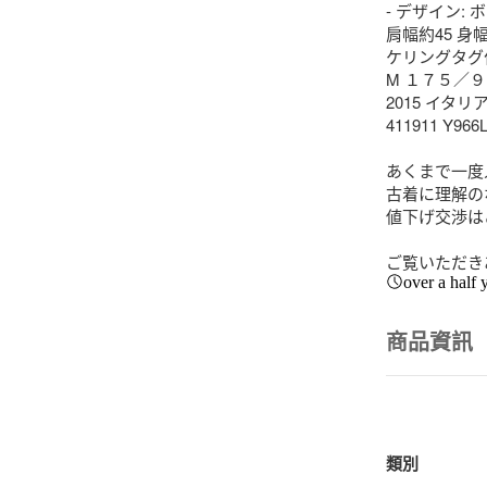
- デザイン:
肩幅約45 身幅
ケリングタグ付
M １７５／９
2015 イタリア
411911 Y966L
あくまで一度
古着に理解の
値下げ交渉は
ご覧いただき
over a half 
商品資訊
類別