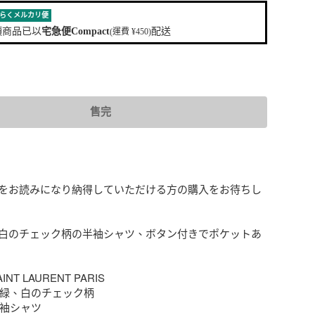
らくメルカリ便
項商品已以
宅急便Compact
配送
(運費 ¥450)
售完
をお読みになり納得していただける方の購入をお待ちし
白のチェック柄の半袖シャツ、ボタン付きでポケットあ
INT LAURENT PARIS

青、緑、白のチェック柄

半袖シャツ
