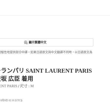
顯示繁體中文
ri正實驗性地提供部分中譯。如果日語原文與中文翻譯不同時，以日語原文為
ンパリ SAINT LAURENT PARIS
坂 広臣 着用
 / 
ENT PARIS
尺寸
 : 
M
9日 02:10 [UTC]
)