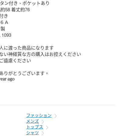
 ボタン付き、ポケットあり

約58 着丈約76

き

６Ａ

製

 1093

人に渡った商品になります

ない神経質な方の購入はお控えください

ご遠慮ください

ありがとうございます。
year ago
ファッション
メンズ
トップス
シャツ