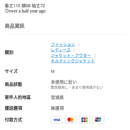
着丈115 横68 袖丈72
over a half year ago
商品資訊
ファッション
レディース
類別
ジャケット・アウター
キルティングジャケット
サイズ
M
未使用に近い
商品狀態
数回使用し、あまり使用感がない
寄件人的地區
宮城県
運送選項
無選項
付款方式