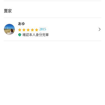
賣家
あゆ
2815
確認本人身分完畢