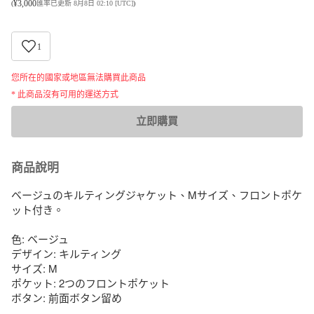
¥
3,000
(
匯率已更新 8月8日 02:10 [UTC]
)
1
您所在的國家或地區無法購買此商品
* 此商品沒有可用的運送方式
立即購買
商品說明
ベージュのキルティングジャケット、Mサイズ、フロントポケ
ット付き。

色: ベージュ

デザイン: キルティング

サイズ: M

ポケット: 2つのフロントポケット

ボタン: 前面ボタン留め
