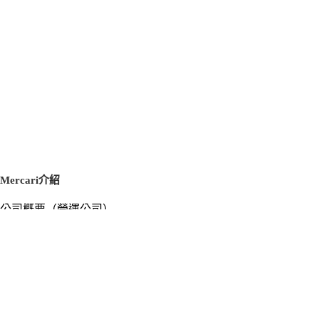
Mercari介紹
公司概要（營運公司）
徵才資訊
新聞稿
官方部落格
新聞素材
Mercari US
m department（エムデパ）