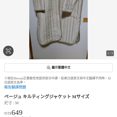
1
/
3
顯示繁體中文
※現在Mercari正實驗性地提供部分中譯。如果日語原文與中文翻譯不同時，以
日語原文為準。
報告翻譯問題
ベージュ キルティングジャケット Mサイズ
尺寸
 : 
M
649
NT$