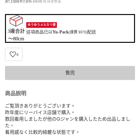
¥
7,150
(
匯率已更新 8月6日 02:10 [UTC]
)
ゆうゆうメルカリ便
3邊合計

這項商品已以
Yu-Pack
配送
(運費 ¥870)
〜80cm
6
售完
商品說明
ご覧頂きありがとうございます。

昨年度にリーバイス店舗で購入。

数回着用しましたが他のGジャンを購入したため出品しまし
た。

着用感なく比較的綺麗な状態です。
