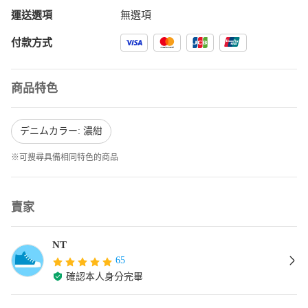
運送選項
無選項
付款方式
商品特色
デニムカラー: 濃紺
※可搜尋具備相同特色的商品
賣家
NT
65
確認本人身分完畢