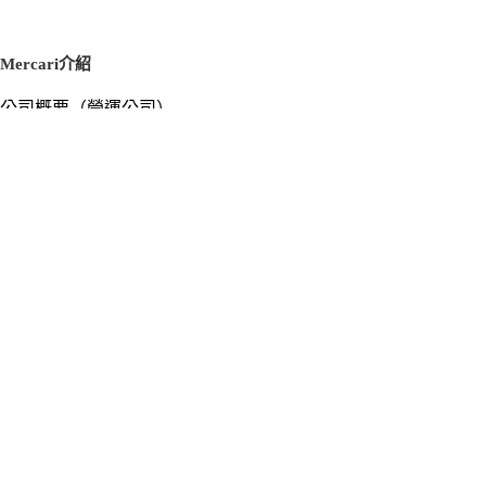
Mercari介紹
公司概要（營運公司）
徵才資訊
新聞稿
官方部落格
新聞素材
Mercari US
m department（エムデパ）
支援
支援中心（使用指南／洽詢）
洽詢清單
隱私權與使用條款
Mercari使用條款
隱私權政策
Cookie政策