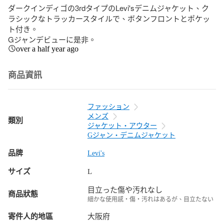
ダークインディゴの3rdタイプのLevi'sデニムジャケット、ク
ラシックなトラッカースタイルで、ボタンフロントとポケッ
ト付き。

Gジャンデビューに是非。
over a half year ago
商品資訊
ファッション
メンズ
類別
ジャケット・アウター
Gジャン・デニムジャケット
品牌
Levi's
サイズ
L
目立った傷や汚れなし
商品狀態
細かな使用感・傷・汚れはあるが、目立たない
寄件人的地區
大阪府