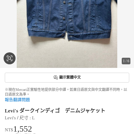
1
/
6
顯示繁體中文
※現在Mercari正實驗性地提供部分中譯。如果日語原文與中文翻譯不同時，以
日語原文為準。
報告翻譯問題
Levi's ダークインディゴ デニムジャケット
 / 
Levi's
尺寸
 : 
L
1,552
NT$