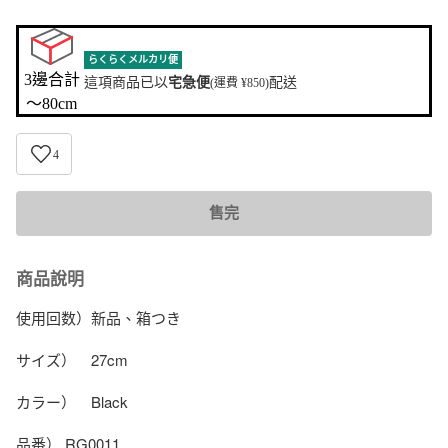
らくらくメルカリ便
3邊合計

這項商品已以
宅急便
配送
(運費 ¥850)
〜80cm
4
售完
商品說明
使用回数）新品、箱つき

サイズ）　27cm

カラー）　Black

品番） RG0011
