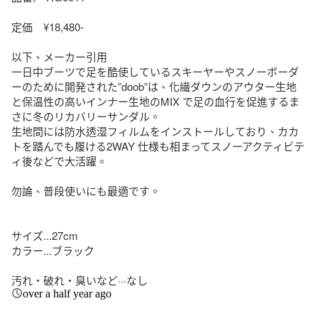
定価　¥18,480-

以下、メーカー引用

一日中ブーツで足を酷使しているスキーヤーやスノーボーダ
ーのために開発された”doob”は、化繊ダウンのアウター生地
と保温性の高いインナー生地のMIX で足の血行を促進するま
さに冬のリカバリーサンダル。

生地間には防水透湿フィルムをインストールしており、カカ
トを踏んでも履ける2WAY 仕様も相まってスノーアクティビテ
ィ後などで大活躍。

勿論、普段使いにも最適です。

サイズ...27cm

カラー...ブラック

汚れ・破れ・臭いなど···なし
over a half year ago