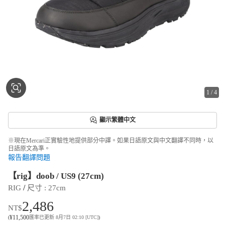
1
/
4
顯示繁體中文
※現在Mercari正實驗性地提供部分中譯。如果日語原文與中文翻譯不同時，以
日語原文為準。
報告翻譯問題
【rig】doob / US9 (27cm)
 / 
RIG
尺寸
 : 
27cm
2,486
NT$
¥
11,500
(
匯率已更新 8月7日 02:10 [UTC]
)