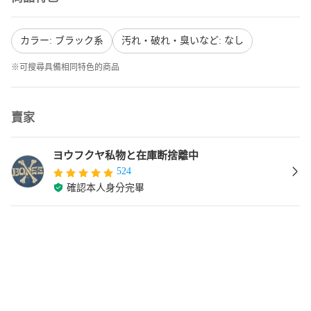
カラー: ブラック系
汚れ・破れ・臭いなど: なし
※可搜尋具備相同特色的商品
賣家
ヨウフクヤ私物と在庫断捨離中
524
確認本人身分完畢