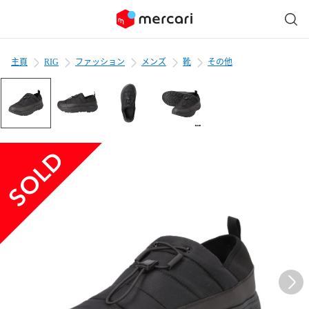
主頁
RIG
ファッション
メンズ
靴
その他