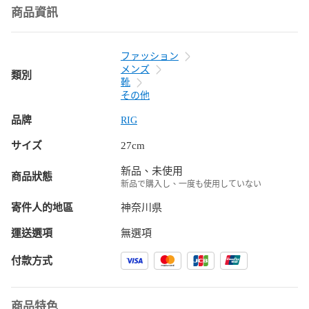
商品資訊
ファッション
メンズ
類別
靴
その他
品牌
RIG
サイズ
27cm
新品、未使用
商品狀態
新品で購入し、一度も使用していない
寄件人的地區
神奈川県
運送選項
無選項
付款方式
商品特色