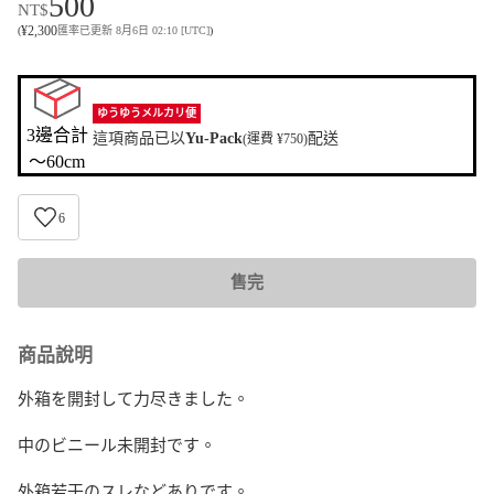
500
NT$
¥
2,300
(
匯率已更新 8月6日 02:10 [UTC]
)
ゆうゆうメルカリ便
3邊合計

這項商品已以
Yu-Pack
配送
(運費 ¥750)
〜60cm
6
售完
商品說明
外箱を開封して力尽きました。

中のビニール未開封です。

外箱若干のスレなどありです。
