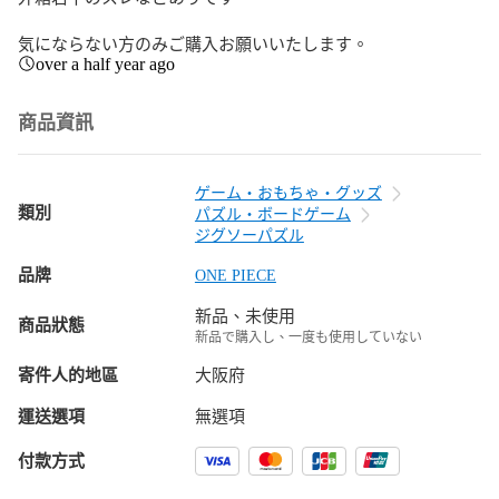
気にならない方のみご購入お願いいたします。
over a half year ago
商品資訊
ゲーム・おもちゃ・グッズ
類別
パズル・ボードゲーム
ジグソーパズル
品牌
ONE PIECE
新品、未使用
商品狀態
新品で購入し、一度も使用していない
寄件人的地區
大阪府
運送選項
無選項
付款方式