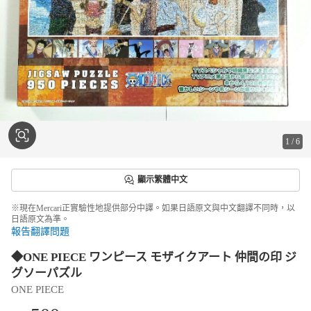
1
/
6
顯示繁體中文
※現在Mercari正實驗性地提供部分中譯。如果日語原文與中文翻譯不同時，以
日語原文為準。
報告翻譯問題
◆ONE PIECE ワンピース モザイクアート 仲間の印 ジ
グソーパズル
ONE PIECE