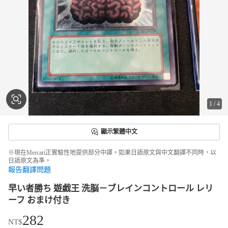
1
/
4
顯示繁體中文
※現在Mercari正實驗性地提供部分中譯。如果日語原文與中文翻譯不同時，以
日語原文為準。
報告翻譯問題
早い者勝ち 遊戯王 洗脳－ブレインコントロール レリ
ーフ おまけ付き
282
NT$