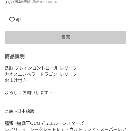
¥
1,300
(
匯率已更新 8月8日 02:10 [UTC]
)
讚！
售完
商品說明
洗脳 ブレインコントロール レリーフ

カオスエンペラードラゴン  レリーフ

おまけ付き

よろしくお願いします。

言語···日本語版

種類···遊戯王OCGデュエルモンスターズ

レアリティ···シークレットレア、ウルトラレア、スーパーレア
