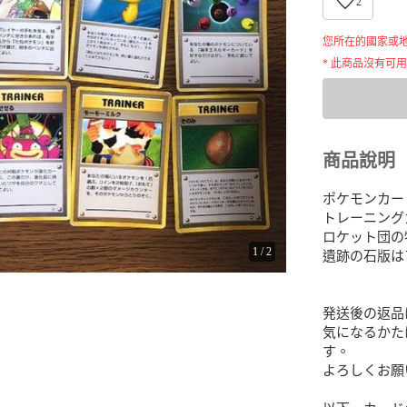
2
您所在的國家或
* 此商品沒有可
商品說明
ポケモンカー
トレーニング
ロケット団の
1
/
2
遺跡の石版は
発送後の返品
気になるかた
す。

よろしくお願