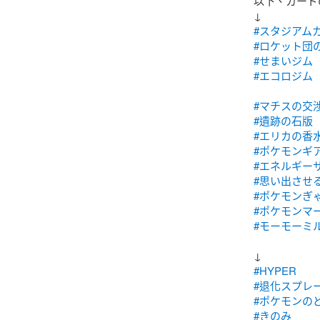
以下、カード
#スタジアム
#ロケット団
#せまいジム
#エコロジム
#マチスの交
#遺跡の石版
#エリカの香
#ポケモンギ
#エネルギー
#思い出させ
#ポケモンぎ
#ポケモンマ
#モーモーミ
#HYPER
#退化スプレ
#ポケモンの
#きのみ