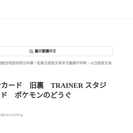
顯示繁體中文
ri正實驗性地提供部分中譯。如果日語原文與中文翻譯不同時，以日語原文為
カード 旧裏 TRAINER スタジ
ード ポケモンのどうぐ
 02:10 [UTC]
)