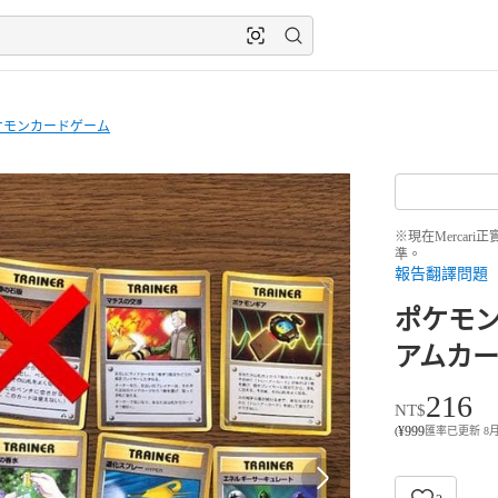
ケモンカードゲーム
※現在Merca
準。
報告翻譯問題
ポケモン
アムカ
216
NT$
¥
999
(
匯率已更新 8月8日