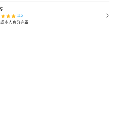
な
116
確認本人身分完畢