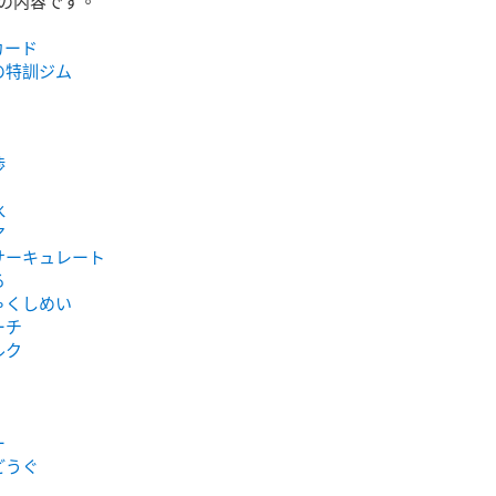
の内容です。

カード
の特訓ジム
渉
水
ア
サーキュレート
る
ゃくしめい
ーチ
ルク
ー
どうぐ