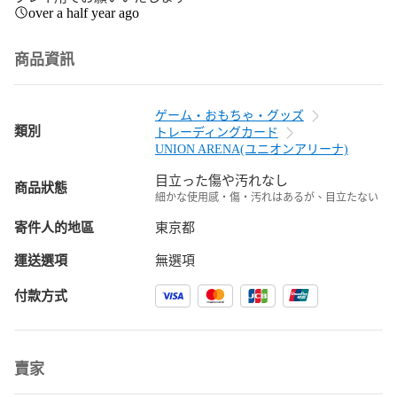
over a half year ago
商品資訊
ゲーム・おもちゃ・グッズ
類別
トレーディングカード
UNION ARENA(ユニオンアリーナ)
目立った傷や汚れなし
商品狀態
細かな使用感・傷・汚れはあるが、目立たない
寄件人的地區
東京都
運送選項
無選項
付款方式
賣家