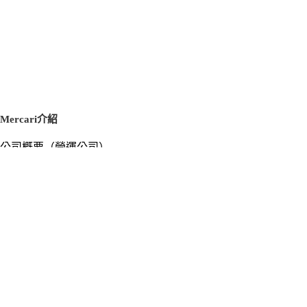
Mercari介紹
公司概要（營運公司）
徵才資訊
新聞稿
官方部落格
新聞素材
Mercari US
m department（エムデパ）
支援
支援中心（使用指南／洽詢）
洽詢清單