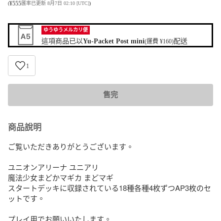
¥
555
(
匯率已更新 8月7日 02:10 [UTC]
)
ゆうゆうメルカリ便
這項商品已以
Yu-Packet Post mini
配送
(運費 ¥160)
1
售完
商品說明
ご覧いただきありがとうございます。

ユニオンアリーナ ユニアリ

魔法少女まどかマギカ まどマギ

スタートデッキに収録されている18種各種4枚ずつAP3枚のセ
ットです。

プレイ用でお願いいたします。