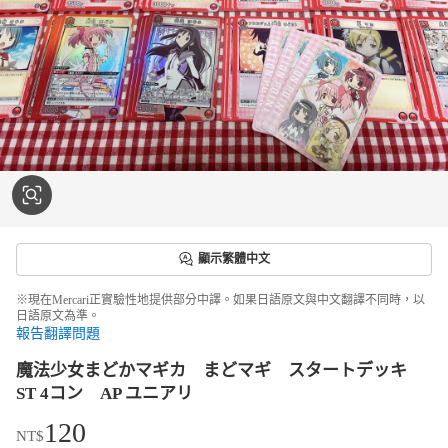
顯示繁體中文
※現在Mercari正實驗性地提供部分中譯。如果日語原文與中文翻譯不同時，以
日語原文為準。
報告翻譯問題
魔法少女まどかマギカ まどマギ スタートデッキ
ST 4コン AP ユニアリ
120
NT$