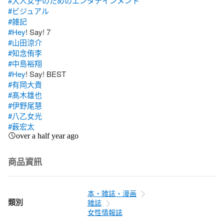
#大人女子のためのエンタテインメント
#ビジュアル
#雑記
#Hey
#山田涼介
#知念侑李
#中島裕翔
#Hey
#有岡大貴
#髙木雄也
#伊野尾慧
#八乙女光
#薮宏太
over a half year ago
商品資訊
本・雑誌・漫画
類別
雑誌
女性情報誌