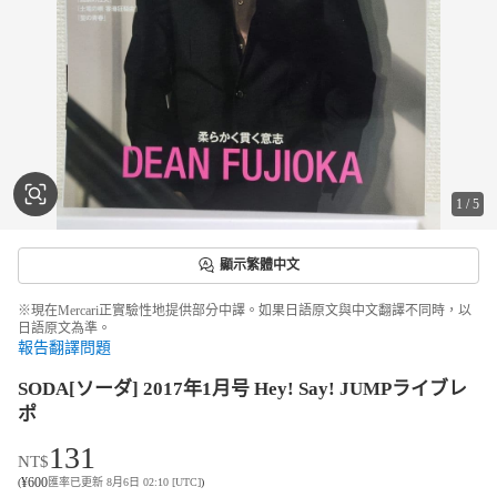
1
/
5
顯示繁體中文
※現在Mercari正實驗性地提供部分中譯。如果日語原文與中文翻譯不同時，以
日語原文為準。
報告翻譯問題
SODA[ソーダ] 2017年1月号 Hey! Say! JUMPライブレ
ポ
131
NT$
¥
600
(
匯率已更新 8月6日 02:10 [UTC]
)