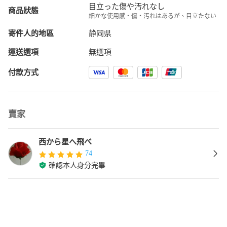
目立った傷や汚れなし
商品狀態
細かな使用感・傷・汚れはあるが、目立たない
寄件人的地區
静岡県
運送選項
無選項
付款方式
賣家
西から星へ飛べ
74
確認本人身分完畢