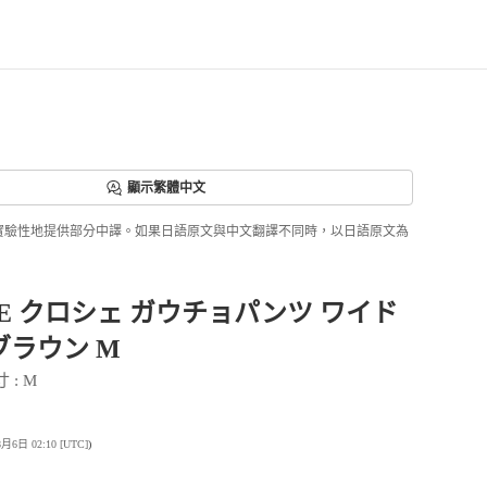
顯示繁體中文
ri正實驗性地提供部分中譯。如果日語原文與中文翻譯不同時，以日語原文為
HE クロシェ ガウチョパンツ ワイド
ブラウン M
寸
 : 
M
日 02:10 [UTC]
)