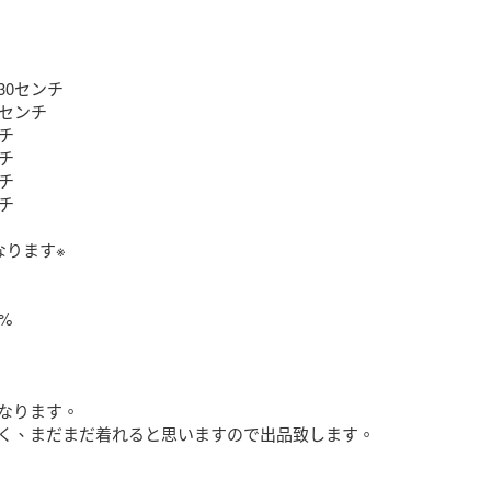
0センチ

センチ

チ

チ

チ

チ

ります※



なります。

く、まだまだ着れると思いますので出品致します。
