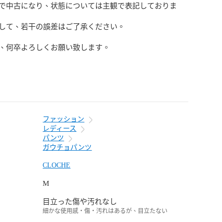
で中古になり、状態については主観で表記しておりま
して、若干の誤差はご了承ください。

、何卒よろしくお願い致します。
ファッション
レディース
パンツ
ガウチョパンツ
CLOCHE
M
目立った傷や汚れなし
細かな使用感・傷・汚れはあるが、目立たない