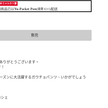
ゆうメルカリ便
項商品已以
Yu-Packet Post
配送
(運費 ¥215)
售完
ありがとうございます。

！

ーズンに大活躍するガウチョパンツ、いかがでしょう
ロシェ
