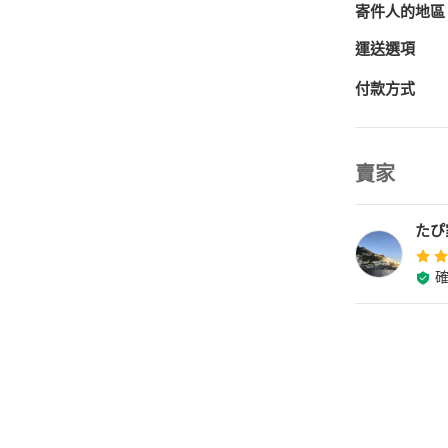
寄件人的地區
運送選項
付款方式
賣家
たぴ