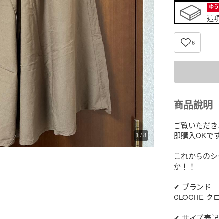
ゆう
這
6
商品說明
ご覧いただき
即購入OKです
1
/
8
これからのシ
か！！

✔︎ ブランド

CLOCHE ク
✔︎ サイズ表記
