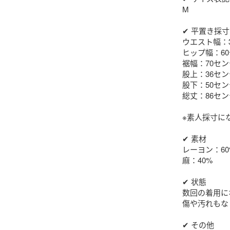
M

✔︎ 平置き採寸

ウエスト幅：3
ヒップ幅：60
裾幅：70セン
股上：36セン
股下：50セン
総丈：86セン
※素人採寸にな
✔︎ 素材

レーヨン：60%
麻：40%

✔︎ 状態

数回の着用に
傷や汚れもな
✔︎ その他
