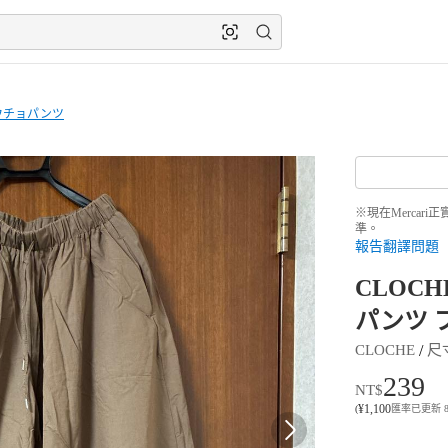
ウチョパンツ
※現在Merca
準。
報告翻譯問題
CLOC
パンツ 
 / 
CLOCHE
尺
239
NT$
¥
1,100
(
匯率已更新 8月6