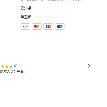
細かな使用感・傷・汚れはあるが、目立たない
愛知県
無選項
62
確認本人身分完畢