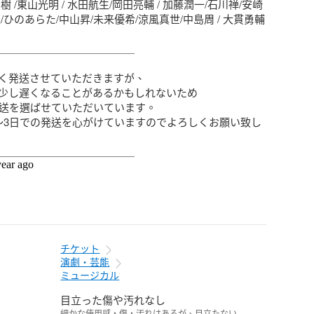
樹 /東山光明 / 水田航生/岡田亮輔 / 加藤潤一/石川禅/安崎
/ひのあらた/中山昇/未来優希/涼風真世/中島周 / 大貫勇輔 
＿＿＿＿＿＿＿＿＿＿＿＿＿

く発送させていただきますが、

少し遅くなることがあるかもしれないため

発送を選ばせていただいています。

〜3日での発送を心がけていますのでよろしくお願い致し
＿＿＿＿＿＿＿＿＿＿＿＿＿
year ago
チケット
演劇・芸能
ミュージカル
目立った傷や汚れなし