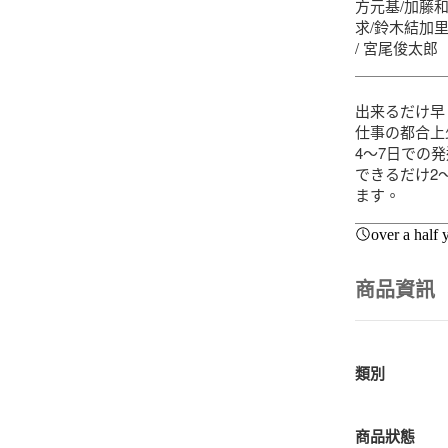
方元基/加藤和
求/鈴木結加里
/ 宮尾俊太郎

＿＿＿＿＿＿
出来るだけ早
仕事の都合上
4〜7日での
できるだけ2
ます。

＿＿＿＿＿＿
over a half 
商品資訊
類別
商品狀態