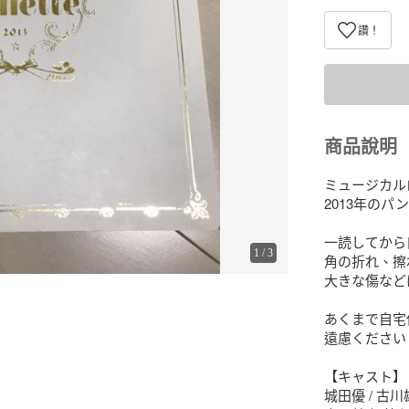
讚！
商品說明
ミュージカル
2013年のパ
一読してから
1
/
3
角の折れ、擦
大きな傷など
あくまで自宅
遠慮ください。
【キャスト】

城田優 / 古川