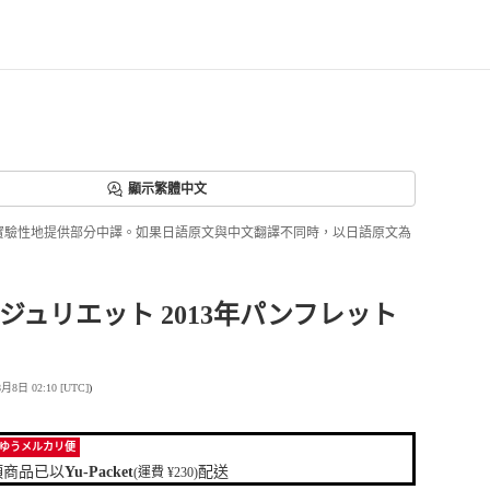
顯示繁體中文
ri正實驗性地提供部分中譯。如果日語原文與中文翻譯不同時，以日語原文為
ジュリエット 2013年パンフレット
日 02:10 [UTC]
)
ゆうメルカリ便
項商品已以
Yu-Packet
配送
(運費 ¥230)