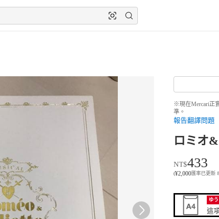
※現在Merca
準。
報告翻譯問題
ロミオ&
433
NT$
¥
2,000
(
匯率已更新 8月8
ゆう
這