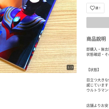
讚！
商品說明
即購入・無言
状態確認・そ
1
/
3
【状態】

目立つ大きな
感じています。
ウルトラマン
店舗よりお安く