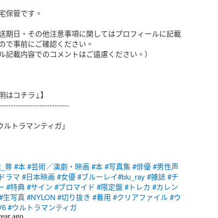
宅保管です。

送期日・その他注意事項に関してはプロフィールに記載
ので事前にご確認ください。

ル記載内容でのコメントはご遠慮ください。）

明はコチラ↓】

----------------------------

hウルトラマンティガ」

達_尊
#本
#芸術／演劇・映画
#本
#写真集
#俳優
#男性声
Vドラマ
#日本映画
#女優
#ブルーレイ
#blu_ray
#雑誌
#チ
ー
#特典
#サイン
#ブロマイド
#限定盤
#トレカ
#カレン
#生写真
#NYLON
#切り抜き
#着用
#クリアファイル
#ウ
V6
#ウルトラマンティガ
year ago