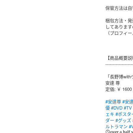
保管方法は自
梱包方法・発
してあります
（プロフィー
【商品概要説
-------------------
「長野博wit
安達 尊

定価: ￥ 1600

#安達尊
#安
優
#DVD
#T
ェキ
#ポスタ
ダー
#グッズ
ルトラマン
#
over a half 