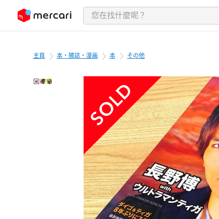
跳至內容
主頁
本・雑誌・漫画
本
その他