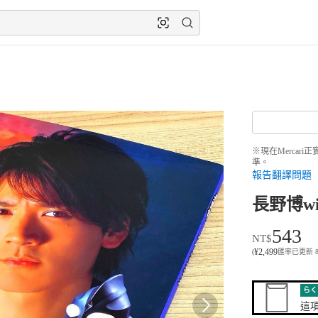
※現在Merca
準。
報告翻譯問題
長野博w
543
NT$
¥
2,499
(
匯率已更新 8月6
らく
這