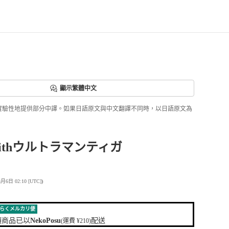
顯示繁體中文
ri正實驗性地提供部分中譯。如果日語原文與中文翻譯不同時，以日語原文為
ithウルトラマンティガ
日 02:10 [UTC]
)
らくメルカリ便
項商品已以
NekoPosu
配送
(運費 ¥210)