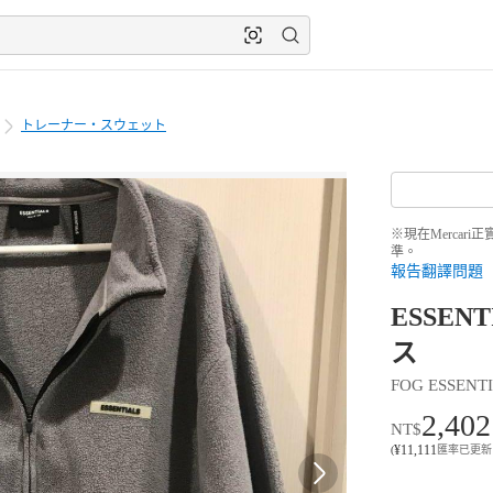
トレーナー・スウェット
※現在Merca
準。
報告翻譯問題
ESSEN
ス
FOG ESSENT
2,402
NT$
¥
11,111
(
匯率已更新 8月