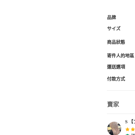
品牌
サイズ
商品狀態
寄件人的地區
運送選項
付款方式
賣家
S 