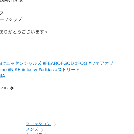
SENTIALS

ス

ハーフジップ

ありがとうございます。

S
#エッセンシャルズ
#FEAROFGOD
#FOG
#フェアオブ
eme
#NIKE
#stussy
#adidas
#ストリート
IA
year ago
ファッション
メンズ