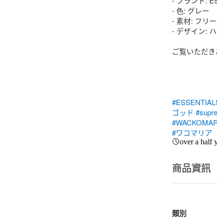
- ブランド: ES
- 色: グレー

- 素材: フリー
- デザイン: 
ご覧いただき
#ESSENTIAL
ゴッド
#supr
#WACKOMAR
#ワコマリア
over a half 
商品資訊
類別