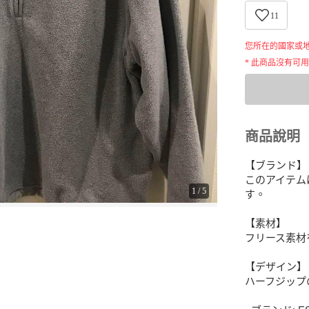
11
您所在的國家或
* 此商品沒有可
商品說明
【ブランド】

このアイテムは
1
/
5
す。

【素材】

フリース素材
【デザイン】

ハーフジップ