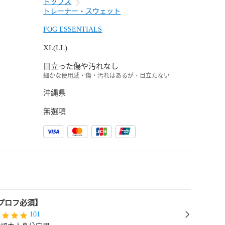
トップス
トレーナー・スウェット
FOG ESSENTIALS
XL(LL)
目立った傷や汚れなし
細かな使用感・傷・汚れはあるが、目立たない
沖縄県
無選項
【プロフ必須】
101