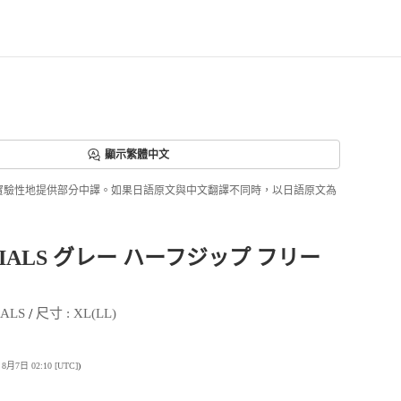
顯示繁體中文
ri正實驗性地提供部分中譯。如果日語原文與中文翻譯不同時，以日語原文為
TIALS グレー ハーフジップ フリー
 / 
IALS
尺寸
 : 
XL(LL)
7日 02:10 [UTC]
)