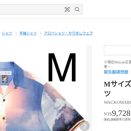
シャツ
半袖シャツ
アロハシャツ・かりゆしウェア
※現在Merca
準。
報告翻譯問題
Mサイズ 
ツ
WACKOMAR
9,728
NT$
¥
45,000
(
匯率已更新 8月