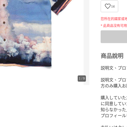
14
您所在的國家或
* 此商品沒有可
商品說明
説明文、プロ
1
/
9
説明文、プロ
方のみ購入お
購入していた
に同意してい
知らなかった
プロフィール