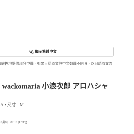
顯示繁體中文
ri正實驗性地提供部分中譯。如果日語原文與中文翻譯不同時，以日語原文為
wackomaria 小浪次郎 アロハシャ
 / 
IA
尺寸
 : 
M
8日 02:10 [UTC]
)