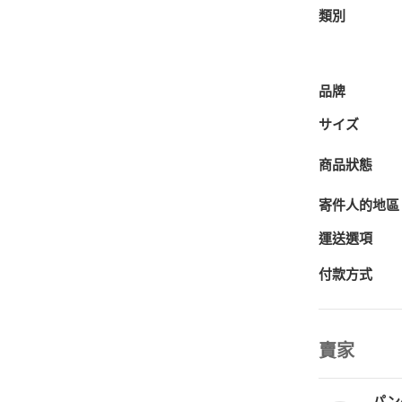
類別
品牌
サイズ
商品狀態
寄件人的地區
運送選項
付款方式
賣家