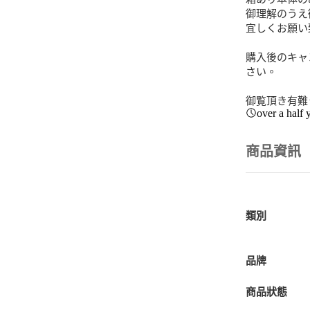
御理解のうえ
宜しくお願い
購入後のキャ
さい。

御覧頂き有難
over a half 
商品資訊
類別
品牌
商品狀態