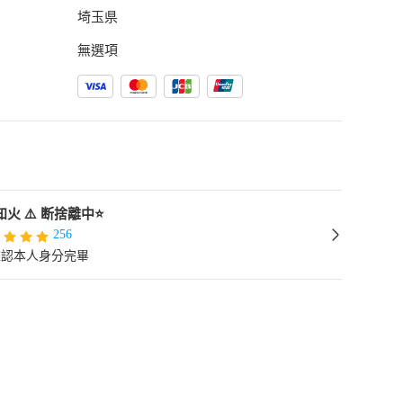
埼玉県
無選項
知火 ⚠️ 断捨離中⭐️
256
確認本人身分完畢