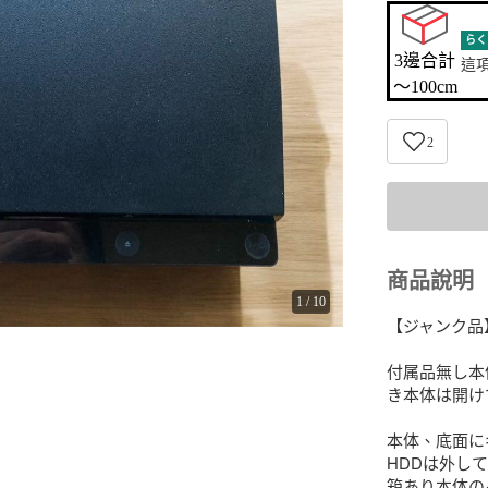
らく
3邊合計

這
〜100cm
2
商品說明
1
/
10
【ジャンク品】P
付属品無し本
き本体は開け
本体、底面に
HDDは外して
箱あり本体の