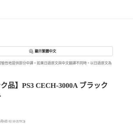
顯示繁體中文
ri正實驗性地提供部分中譯。如果日語原文與中文翻譯不同時，以日語原文為
品】PS3 CECH-3000A ブラック
み
日 02:10 [UTC]
)