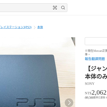
レイステーション3(PS3)
本体
※現在Merca
準。
報告翻譯問題
【ジャンク
本体の
SONY
2,062
NT$
¥
9,500
(
匯率已更新 8月6