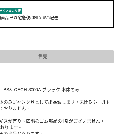
らくメルカリ便
項商品已以
宅急便
配送
(運費 ¥1050)
售完
S3  CECH-3000A ブラック 本体のみ

体のみジャンク品として出品致します。未開封シール付
ておりません。

ギスが有り、四隅のゴム部品の1部がございません。
おります。

みの出品となります。
