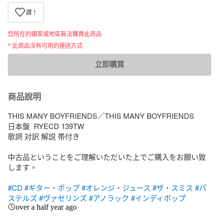
讚！
您所在的國家或地區無法購買此商品
* 此商品沒有可用的運送方式
立即購買
商品說明
THIS MANY BOYFRIENDS／THIS MANY BOYFRIENDS

日本盤  RYECD 139TW

歌詞 対訳 解説 帯付き

中古品ということをご理解いただいた上でご購入をお願い致
します。

#CD
#ギター・ポップ
#オレンジ・ジュース
#ザ・スミス
#パ
ステルズ
#ヴァセリンズ
#アノラック
#インディポップ
over a half year ago