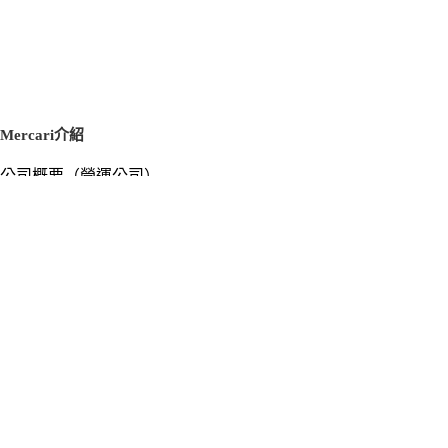
Mercari介紹
公司概要（營運公司）
徵才資訊
新聞稿
官方部落格
新聞素材
Mercari US
m department（エムデパ）
支援
支援中心（使用指南／洽詢）
洽詢清單
隱私權與使用條款