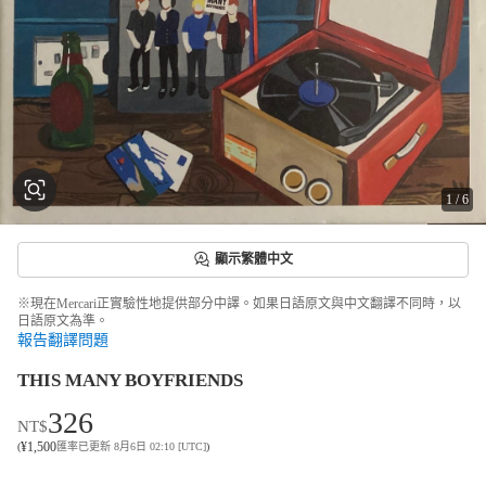
1
/
6
顯示繁體中文
※現在Mercari正實驗性地提供部分中譯。如果日語原文與中文翻譯不同時，以
日語原文為準。
報告翻譯問題
THIS MANY BOYFRIENDS
326
NT$
¥
1,500
(
匯率已更新 8月6日 02:10 [UTC]
)