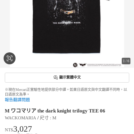
1
/
6
顯示繁體中文
※現在Mercari正實驗性地提供部分中譯。如果日語原文與中文翻譯不同時，以
日語原文為準。
報告翻譯問題
M ワコマリア the dark knight trilogy TEE 06
 / 
WACKOMARIA
尺寸
 : 
M
3,027
NT$