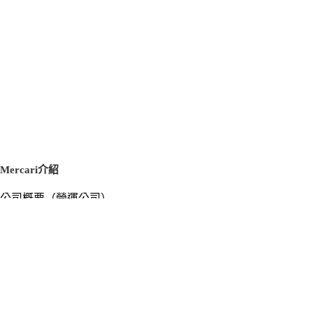
Mercari介紹
公司概要（營運公司）
徵才資訊
新聞稿
官方部落格
新聞素材
Mercari US
m department（エムデパ）
支援