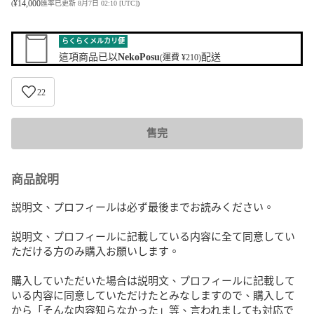
¥
14,000
(
匯率已更新 8月7日 02:10 [UTC]
)
らくらくメルカリ便
這項商品已以
NekoPosu
配送
(運費 ¥210)
22
售完
商品說明
説明文、プロフィールは必ず最後までお読みください。

説明文、プロフィールに記載している内容に全て同意してい
ただける方のみ購入お願いします。

購入していただいた場合は説明文、プロフィールに記載して
いる内容に同意していただけたとみなしますので、購入して
から「そんな内容知らなかった」等、言われましても対応で