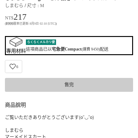
 / 
しまむら
尺寸
 : 
M
217
NT$
¥
999
(
匯率已更新 8月9日 02:10 [UTC]
)
らくらくメルカリ便
這項商品已以
宅急便Compact
配送
(運費 ¥450)
專用材料
6
售完
商品說明
ご覧いただきありがとうございます(o˘◡˘o)

しまむら

マーメイドスカート
