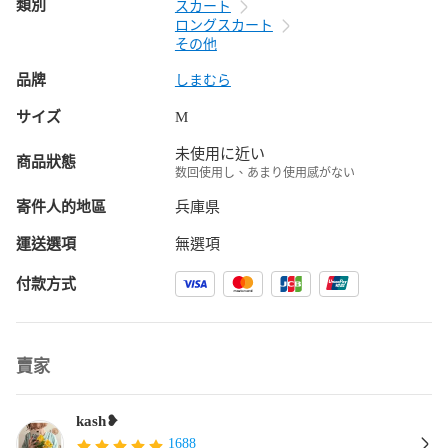
類別
スカート
ロングスカート
その他
品牌
しまむら
サイズ
M
未使用に近い
商品狀態
数回使用し、あまり使用感がない
寄件人的地區
兵庫県
運送選項
無選項
付款方式
賣家
kash❥
1688