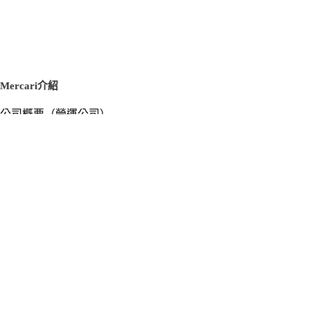
Mercari介紹
公司概要（營運公司）
徵才資訊
新聞稿
官方部落格
新聞素材
Mercari US
m department（エムデパ）
支援
支援中心（使用指南／洽詢）
洽詢清單
隱私權與使用條款