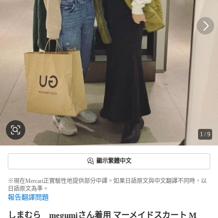
1
/
9
顯示繁體中文
※現在Mercari正實驗性地提供部分中譯。如果日語原文與中文翻譯不同時，以
日語原文為準。
報告翻譯問題
しまむら megumiさん着用 マーメイドスカート M