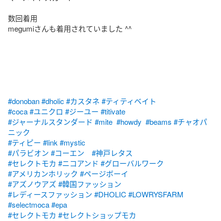
数回着用

megumiさんも着用されていました ^^

#donoban
#dholic
#カスタネ
#ティティベイト
#coca
#ユニクロ
#ジーユー
#titivate
#ジャーナルスタンダード
#mite
#howdy
#beams
#チャオパ
ニック
#ティピー
#link
#mystic
#パラビオン
#コーエン
#神戸レタス
#セレクトモカ
#ニコアンド
#グローバルワーク
#アメリカンホリック
#ページボーイ
#アズノウアズ
#韓国ファッション
#レディースファッション
#DHOLIC
#LOWRYSFARM
#selectmoca
#epa
#セレクトモカ
#セレクトショップモカ