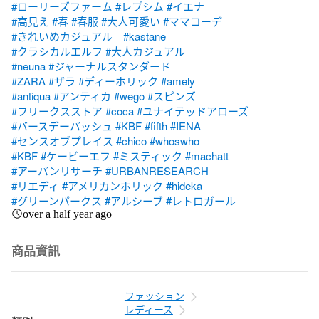
#ローリーズファーム
#レプシム
#イエナ
#高見え
#春
#春服
#大人可愛い
#ママコーデ
#きれいめカジュアル
#kastane
#クラシカルエルフ
#大人カジュアル
#neuna
#ジャーナルスタンダード
#ZARA
#ザラ
#ディーホリック
#amely
#antiqua
#アンティカ
#wego
#スピンズ
#フリークスストア
#coca
#ユナイテッドアローズ
#バースデーバッシュ
#KBF
#fifth
#IENA
#センスオブプレイス
#chico
#whoswho
#KBF
#ケービーエフ
#ミスティック
#machatt
#アーバンリサーチ
#URBANRESEARCH
#リエディ
#アメリカンホリック
#hideka
#グリーンパークス
#アルシーブ
#レトロガール
over a half year ago
商品資訊
ファッション
レディース