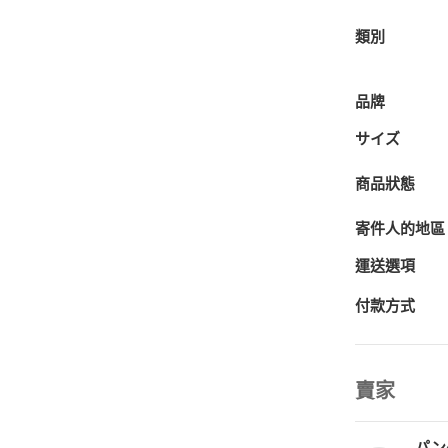
類別
品牌
サイズ
商品狀態
寄件人的地區
運送選項
付款方式
賣家