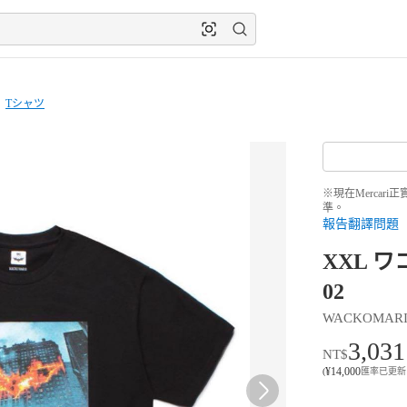
Tシャツ
※現在Merca
準。
報告翻譯問題
XXL ワコマ
02
WACKOMAR
3,031
NT$
¥
14,000
(
匯率已更新 8月