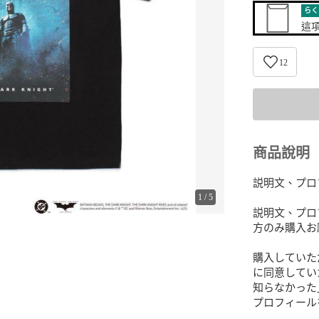
らく
這
12
商品說明
説明文、プロ
1
/
5
説明文、プロ
方のみ購入お
購入していた
に同意してい
知らなかった
プロフィール