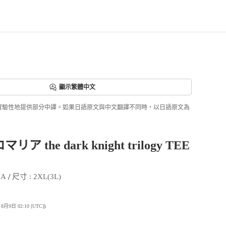
顯示繁體中文
ri正實驗性地提供部分中譯。如果日語原文與中文翻譯不同時，以日語原文為
リア the dark knight trilogy TEE
 / 
IA
尺寸
 : 
2XL(3L)
9日 02:10 [UTC]
)