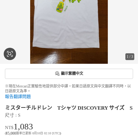
1
/
3
顯示繁體中文
※現在Mercari正實驗性地提供部分中譯。如果日語原文與中文翻譯不同時，以
日語原文為準。
報告翻譯問題
ミスターチルドレン Tシャツ DISCOVERY サイズ S
尺寸
 : 
S
1,083
NT$
¥
5,000
(
匯率已更新 8月10日 02:10 [UTC]
)