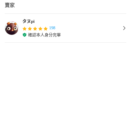
賣家
タヌpi
198
確認本人身分完畢