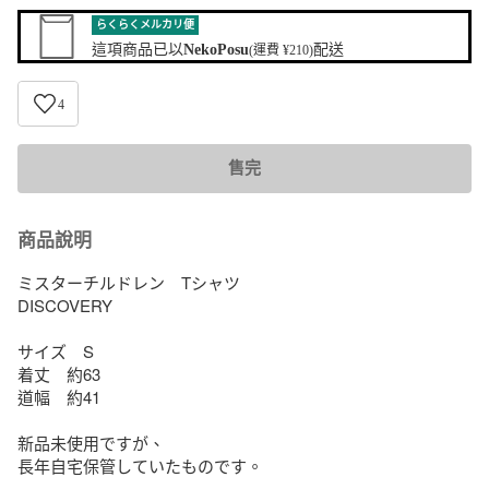
らくらくメルカリ便
這項商品已以
NekoPosu
配送
(運費 ¥210)
4
售完
商品說明
ミスターチルドレン　Tシャツ

DISCOVERY

サイズ　S

着丈　約63

道幅　約41

新品未使用ですが、

長年自宅保管していたものです。
