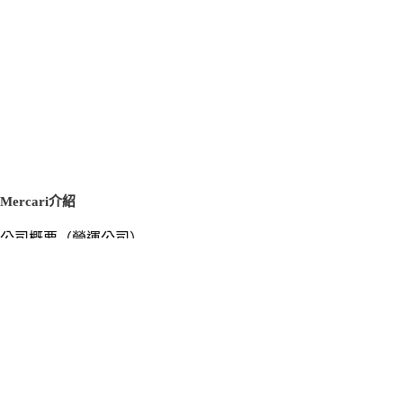
Mercari介紹
公司概要（營運公司）
徵才資訊
新聞稿
官方部落格
新聞素材
Mercari US
m department（エムデパ）
支援