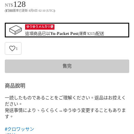
128
NT$
¥
590
(
匯率已更新 8月8日 02:10 [UTC]
)
ゆうゆうメルカリ便
這項商品已以
Yu-Packet Post
配送
(運費 ¥215)
1
售完
商品說明
一読したものであることをご理解ください。返品はお控えく
ださい。

発送事情により、らくらく↔ゆうゆう変更することもありま
す。

#クロワッサン