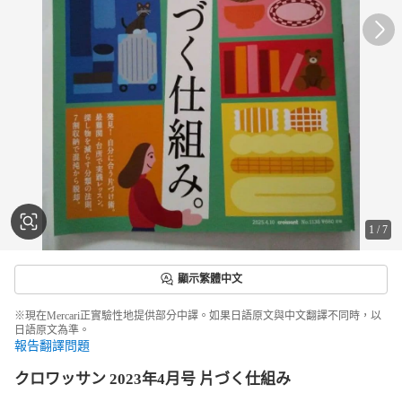
1
/
7
顯示繁體中文
※現在Mercari正實驗性地提供部分中譯。如果日語原文與中文翻譯不同時，以
日語原文為準。
報告翻譯問題
クロワッサン 2023年4月号 片づく仕組み