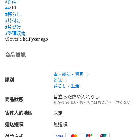
#雑誌
#4
#暮らし
#片付け
#片づけ
#整理収納
over a half year ago
商品資訊
本・雑誌・漫画
類別
雑誌
暮らし・生活
目立った傷や汚れなし
商品狀態
細かな使用感・傷・汚れはあるが、目立たない
寄件人的地區
未定
運送選項
無選項
付款方式