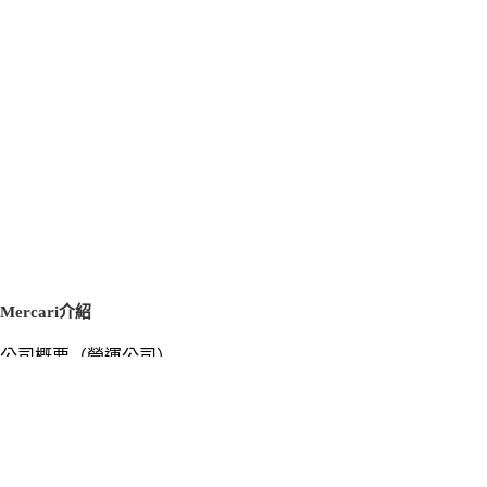
Mercari介紹
公司概要（營運公司）
徵才資訊
新聞稿
官方部落格
新聞素材
Mercari US