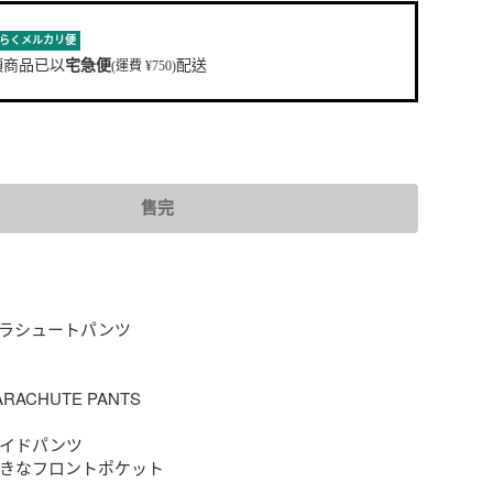
らくメルカリ便
項商品已以
宅急便
配送
(運費 ¥750)
售完
 パラシュートパンツ

RACHUTE PANTS

ワイドパンツ

 大きなフロントポケット
