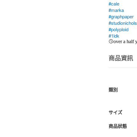
#cale
#marka
#graphpaper
#studionichol
#polyploid
#1ldk
over a half 
商品資訊
類別
サイズ
商品狀態