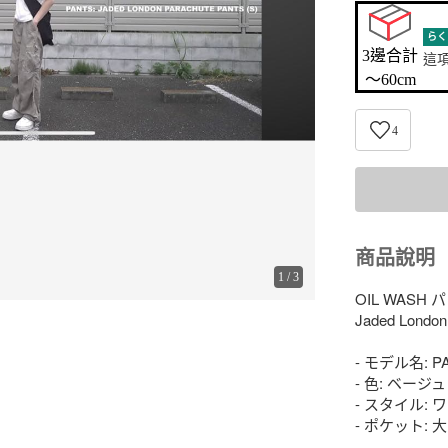
らく
3邊合計

這
〜60cm
4
商品說明
1
/
3
OIL WASH
Jaded London

- モデル名: PA
- 色: ベージュ

- スタイル: 
- ポケット: