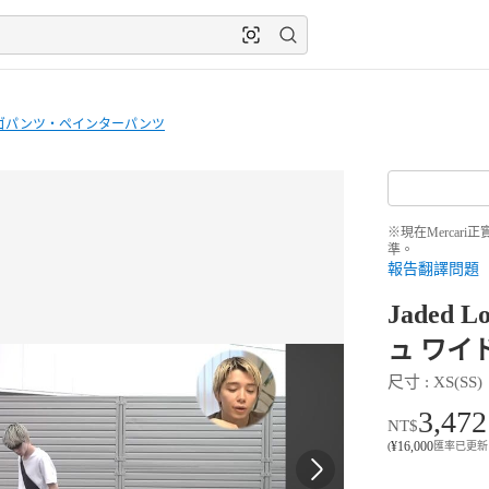
ゴパンツ・ペインターパンツ
※現在Merca
準。
報告翻譯問題
Jaded 
ュ ワイ
尺寸
 : 
XS(SS)
3,472
NT$
¥
16,000
(
匯率已更新 8月