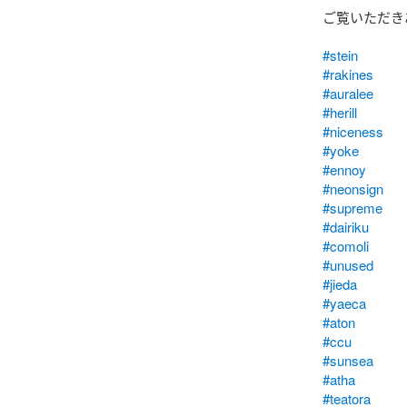
ご覧いただき
#stein
#rakines
#auralee
#herill
#niceness
#yoke
#ennoy
#neonsign
#supreme
#dairiku
#comoli
#unused
#jieda
#yaeca
#aton
#ccu
#sunsea
#atha
#teatora