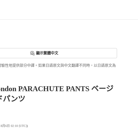
顯示繁體中文
ri正實驗性地提供部分中譯。如果日語原文與中文翻譯不同時，以日語原文為
London PARACHUTE PANTS ベージ
ドパンツ
6日 02:10 [UTC]
)