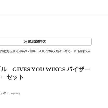
顯示繁體中文
ri正實驗性地提供部分中譯。如果日語原文與中文翻譯不同時，以日語原文為
 GIVES YOU WINGS バイザー
カーセット
日 02:10 [UTC]
)