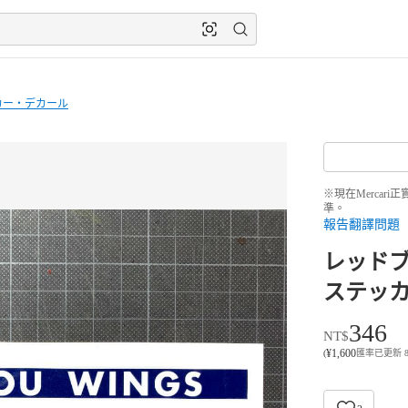
カー・デカール
※現在Merca
準。
報告翻譯問題
レッドブル
ステッ
346
NT$
¥
1,600
(
匯率已更新 8月8