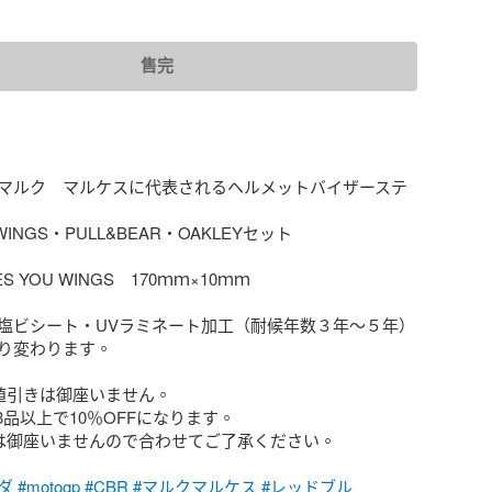
售完
マルク　マルケスに代表されるヘルメットバイザーステ
 WINGS・PULL&BEAR・OAKLEYセット

 YOU WINGS　170ｍｍ×10ｍｍ

塩ビシート・UVラミネート加工（耐候年数３年～５年）
り変わります。

値引きは御座いません。

は御座いませんので合わせてご了承ください。

ダ
#motogp
#CBR
#マルクマルケス
#レッドブル