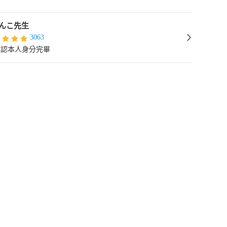
んこ先生
3063
確認本人身分完畢