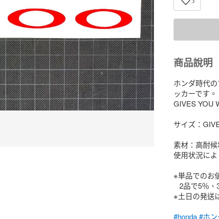
3
商品說明
ホンダ時代の
ッカーです。

GIVES YOU
サイズ：GIVES
素材：高耐候
使用状況によ
※単品でのお
   2品で5％、3品以上で10％OFFになります。

※土日の発送
#honda
#ホン