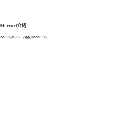
Mercari介紹
公司概要（營運公司）
徵才資訊
新聞稿
官方部落格
新聞素材
Mercari US
m department（エムデパ）
支援
支援中心（使用指南／洽詢）
洽詢清單
隱私權與使用條款
Mercari使用條款
隱私權政策