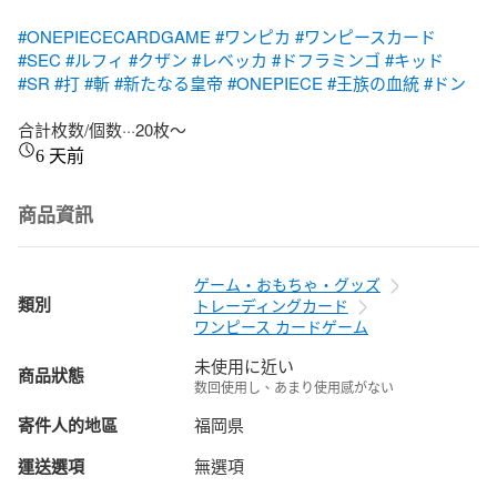
#ONEPIECECARDGAME
#ワンピカ
#ワンピースカード
#SEC
#ルフィ
#クザン
#レベッカ
#ドフラミンゴ
#キッド
#SR
#打
#斬
#新たなる皇帝
#ONEPIECE
#王族の血統
#ドン
合計枚数/個数···20枚〜
6 天前
商品資訊
ゲーム・おもちゃ・グッズ
類別
トレーディングカード
ワンピース カードゲーム
未使用に近い
商品狀態
数回使用し、あまり使用感がない
寄件人的地區
福岡県
運送選項
無選項