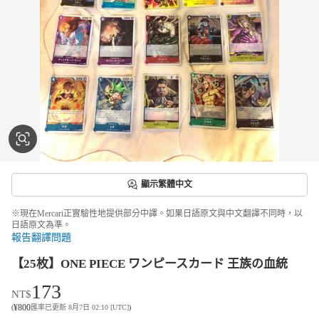
顯示繁體中文
※現在Mercari正實驗性地提供部分中譯。如果日語原文與中文翻譯不同時，以
日語原文為準。
報告翻譯問題
【25枚】ONE PIECE ワンピースカード 王族の血統
173
NT$
¥
800
(
匯率已更新 8月7日 02:10 [UTC]
)