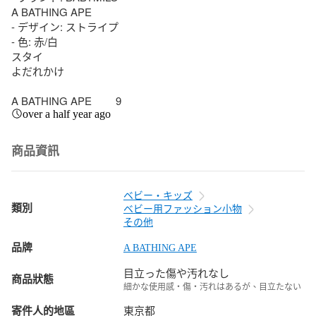
A BATHING APE

- デザイン: ストライプ

- 色: 赤/白

スタイ

よだれかけ

A BATHING APE　　 9
over a half year ago
商品資訊
ベビー・キッズ
類別
ベビー用ファッション小物
その他
品牌
A BATHING APE
目立った傷や汚れなし
商品狀態
細かな使用感・傷・汚れはあるが、目立たない
寄件人的地區
東京都