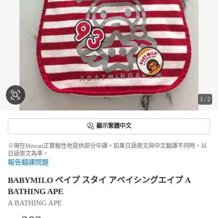
1
/
2
顯示繁體中文
※現在Mercari正實驗性地提供部分中譯。如果日語原文與中文翻譯不同時，以
日語原文為準。
報告翻譯問題
BABYMILO ベイプ スタイ アベイシングエイプ A
BATHING APE
A BATHING APE