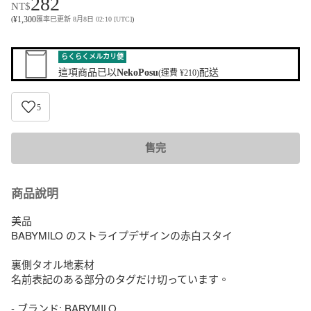
282
NT$
¥
1,300
(
匯率已更新 8月8日 02:10 [UTC]
)
らくらくメルカリ便
這項商品已以
NekoPosu
配送
(運費 ¥210)
5
售完
商品說明
美品

BABYMILO のストライプデザインの赤白スタイ

裏側タオル地素材

名前表記のある部分のタグだけ切っています。

- ブランド: BABYMILO
