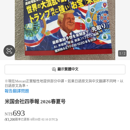
1
/
2
顯示繁體中文
※現在Mercari正實驗性地提供部分中譯。如果日語原文與中文翻譯不同時，以
日語原文為準。
報告翻譯問題
米国会社四季報 2026春夏号
693
NT$
¥
3,200
(
匯率已更新 8月10日 02:10 [UTC]
)