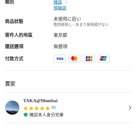
類別
雑誌
情報誌
未使用に近い
商品狀態
数回使用し、あまり使用感がない
寄件人的地區
東京都
運送選項
無選項
付款方式
賣家
TAKA@Mumbai
94
確認本人身分完畢