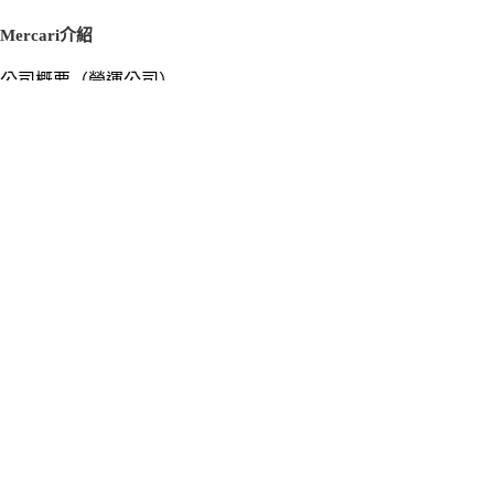
Mercari介紹
公司概要（營運公司）
徵才資訊
新聞稿
官方部落格
新聞素材
Mercari US
m department（エムデパ）
支援
支援中心（使用指南／洽詢）
洽詢清單
隱私權與使用條款
Mercari使用條款
隱私權政策
Cookie政策
個人資料安全管理相關基本方針