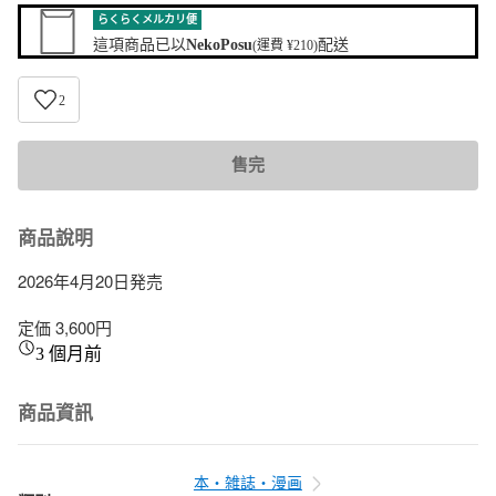
らくらくメルカリ便
這項商品已以
NekoPosu
配送
(運費 ¥210)
2
售完
商品說明
2026年4月20日発売

定価 3,600円
3 個月前
商品資訊
本・雑誌・漫画