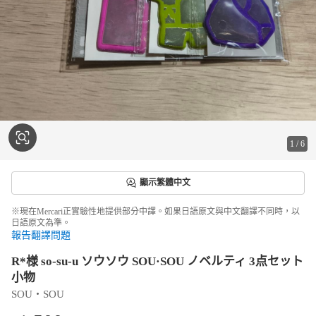
1
/
6
顯示繁體中文
※現在Mercari正實驗性地提供部分中譯。如果日語原文與中文翻譯不同時，以
日語原文為準。
報告翻譯問題
R*様 so-su-u ソウソウ SOU·SOU ノベルティ 3点セット
小物
SOU・SOU