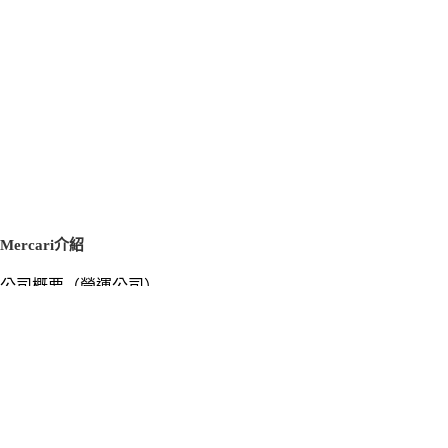
Mercari介紹
公司概要（營運公司）
徵才資訊
新聞稿
官方部落格
新聞素材
Mercari US
m department（エムデパ）
支援