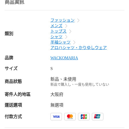
商品資訊
ファッション
メンズ
トップス
類別
シャツ
半袖シャツ
アロハシャツ・かりゆしウェア
品牌
WACKOMARIA
サイズ
S
新品、未使用
商品狀態
新品で購入し、一度も使用していない
寄件人的地區
大阪府
運送選項
無選項
付款方式