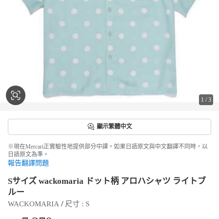
1
/
3
顯示繁體中文
※現在Mercari正實驗性地提供部分中譯。如果日語原文與中文翻譯不同時，以
日語原文為準。
報告翻譯問題
Sサイズ wackomaria ドット柄 アロハシャツ ライトブ
ルー
 / 
WACKOMARIA
尺寸
 : 
S