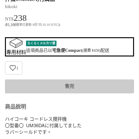
hikoki
238
NT$
¥
1,100
(
匯率已更新 8月7日 02:10 [UTC]
)
らくらくメルカリ便
這項商品已以
宅急便Compact
配送
(運費 ¥450)
專用材料
1
售完
商品說明
ハイコーキ コードレス攪拌機 

〇型番〇  UM36DAに付属してました

ラバーシールドです。
