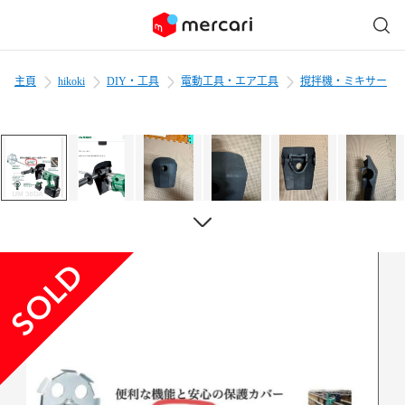
主頁
hikoki
DIY・工具
電動工具・エア工具
撹拌機・ミキサー