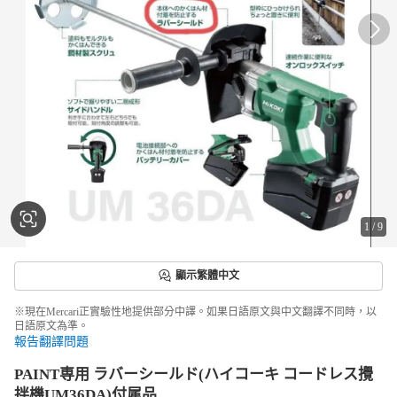
1
/
9
顯示繁體中文
※現在Mercari正實驗性地提供部分中譯。如果日語原文與中文翻譯不同時，以
日語原文為準。
報告翻譯問題
PAINT専用 ラバーシールド(ハイコーキ コードレス攪
拌機UM36DA)付属品