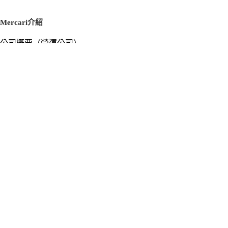
Mercari介紹
公司概要（營運公司）
徵才資訊
新聞稿
官方部落格
新聞素材
Mercari US
m department（エムデパ）
支援
支援中心（使用指南／洽詢）
洽詢清單
隱私權與使用條款
Mercari使用條款
隱私權政策
Cookie政策
個人資料安全管理相關基本方針