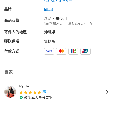
撹拌機・ミキサー
品牌
hikoki
新品、未使用
商品狀態
新品で購入し、一度も使用していない
寄件人的地區
沖縄県
運送選項
無選項
付款方式
賣家
Ryota
25
確認本人身分完畢