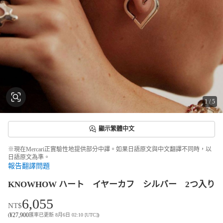
1
/
5
顯示繁體中文
※現在Mercari正實驗性地提供部分中譯。如果日語原文與中文翻譯不同時，以
日語原文為準。
報告翻譯問題
KNOWHOW ハート イヤーカフ シルバー 2つ入り
6,055
NT$
¥
27,900
(
匯率已更新 8月6日 02:10 [UTC]
)