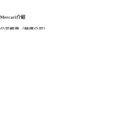
Mercari介紹
公司概要（營運公司）
徵才資訊
新聞稿
官方部落格
新聞素材
Mercari US
m department（エムデパ）
支援
支援中心（使用指南／洽詢）
洽詢清單
隱私權與使用條款
Mercari使用條款
隱私權政策
Cookie政策