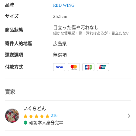
品牌
RED WING
サイズ
25.5cm
目立った傷や汚れなし
商品狀態
細かな使用感・傷・汚れはあるが、目立たない
寄件人的地區
広島県
運送選項
無選項
付款方式
賣家
いくらどん
216
確認本人身分完畢