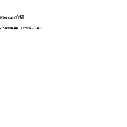
Mercari介紹
公司概要（營運公司）
徵才資訊
新聞稿
官方部落格
新聞素材
Mercari US
m department（エムデパ）
支援
支援中心（使用指南／洽詢）
洽詢清單
隱私權與使用條款
Mercari使用條款
隱私權政策
Cookie政策