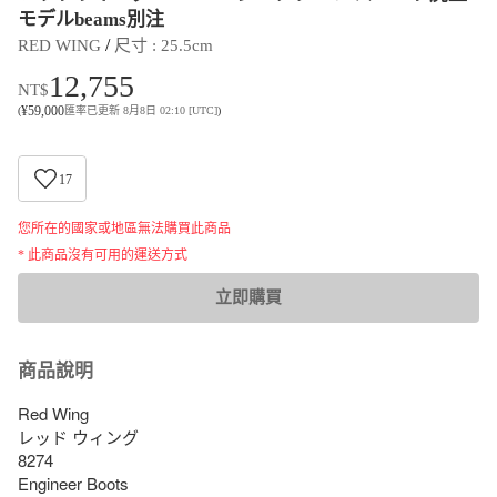
モデルbeams別注
 / 
RED WING
尺寸
 : 
25.5cm
12,755
NT$
¥
59,000
(
匯率已更新 8月8日 02:10 [UTC]
)
17
您所在的國家或地區無法購買此商品
* 此商品沒有可用的運送方式
立即購買
商品說明
Red Wing

レッド ウィング　

8274 

Engineer Boots
