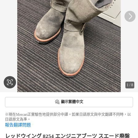
1
/
8
顯示繁體中文
※現在Mercari正實驗性地提供部分中譯。如果日語原文與中文翻譯不同時，以
日語原文為準。
報告翻譯問題
レッドウイング 8254 エンジニアブーツ スエード廃盤