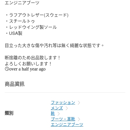
エンジニアブーツ

・ラフアウトレザー(スウェード)

・スチールトゥ

・レッドウイング製ソール

・USA製

目立った大きな傷や汚れ等は無く綺麗な状態です。

断捨離のため出品致します！

よろしくお願いします！
over a half year ago
商品資訊
ファッション
メンズ
類別
靴
ブーツ・革靴
エンジニアブーツ