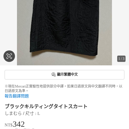
1
/
3
顯示繁體中文
※現在Mercari正實驗性地提供部分中譯。如果日語原文與中文翻譯不同時，以
日語原文為準。
報告翻譯問題
ブラックキルティングタイトスカート
 / 
しまむら
尺寸
 : 
L
342
NT$