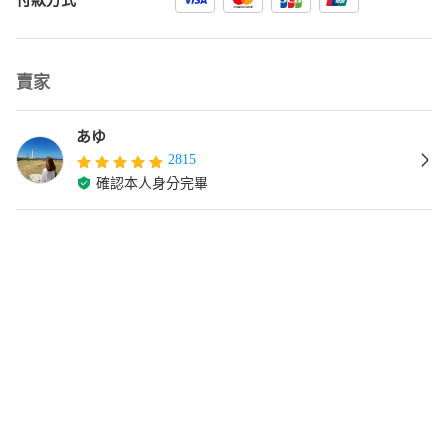
賣家
あゆ
2815
確認本人身分完畢