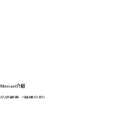
Mercari介紹
公司概要（營運公司）
徵才資訊
新聞稿
官方部落格
新聞素材
Mercari US