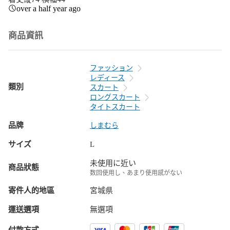
over a half year ago
商品資訊
ファッション
レディース
類別
スカート
ロングスカート
タイトスカート
品牌
しまむら
サイズ
L
未使用に近い
商品狀態
数回使用し、あまり使用感がない
寄件人的地區
宮城県
運送選項
無選項
付款方式