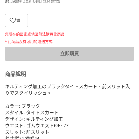
¥
1,580
(
匯率已更新 8月8日 02:10 [UTC]
)
讚！
您所在的國家或地區無法購買此商品
* 此商品沒有可用的運送方式
立即購買
商品說明
キルティング加工のブラックタイトスカート、前スリット入
りでスタイリッシュ。

カラー: ブラック

スタイル: タイトスカート

デザイン: キルティング加工

ウエスト: ゴムウエスト69〜77

スリット: 前スリット

着丈縦74 横幅44