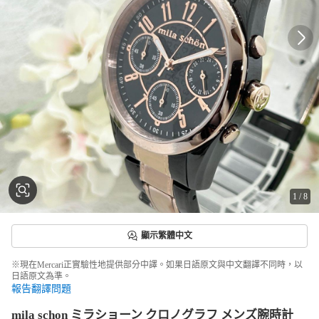
1
/
8
顯示繁體中文
※現在Mercari正實驗性地提供部分中譯。如果日語原文與中文翻譯不同時，以
日語原文為準。
報告翻譯問題
mila schon ミラショーン クロノグラフ メンズ腕時計