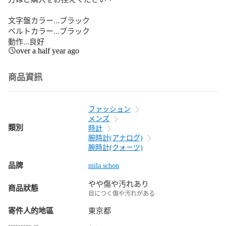
文字盤カラー...ブラック

ベルトカラー...ブラック

動作...良好
over a half year ago
商品資訊
ファッション
メンズ
類別
時計
腕時計(アナログ)
腕時計(クォーツ)
品牌
mila schon
やや傷や汚れあり
商品狀態
目につく傷や汚れがある
寄件人的地區
東京都