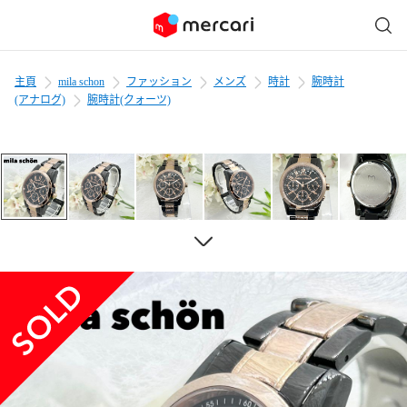
主頁
mila schon
ファッション
メンズ
時計
腕時計
(アナログ)
腕時計(クォーツ)