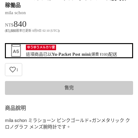
稼働品
mila schon
840
NT$
¥
3,880
(
匯率已更新 8月9日 02:10 [UTC]
)
ゆうゆうメルカリ便
這項商品已以
Yu-Packet Post mini
配送
(運費 ¥160)
1
售完
商品說明
mila schon ミラショーン ピンクゴールド×ガンメタリック ク
ロノグラフ メンズ腕時計です。
