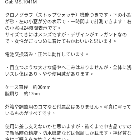
Cal: MS.1041M

クロノグラフ（ストップウォッチ）機能つきです。下の小窓
が秒、左の小窓が分の表示で、一時間まで計測できます。右
の小窓は24時間表示です。

サイズてきにはメンズですが、デザインがエレガントなの
で、女性がごっつめに着けてもかわいいと思います。

電池交換済み。正常に動作しています。

・目立つような大きな傷やへこみはありませんが、全体に浅
いスレ傷はあり、やや使用感があります。

ケース直径　約38mm

腕周り　約17cm

外箱や調整用のコマなど付属品はありません。写真に写って
いるものがすべてです。

使用に差し支えないかと思いますが、飽くまで中古品ですの
で新品時の精度、防水機能などは保証しかねます。神経質な
方はご購入をお控えください。
