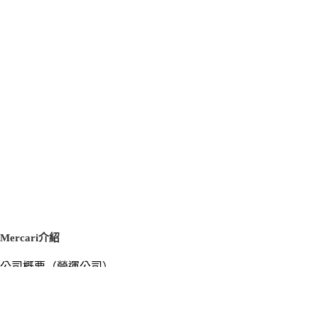
Mercari介紹
公司概要（營運公司）
徵才資訊
新聞稿
官方部落格