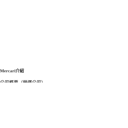
Mercari介紹
公司概要（營運公司）
徵才資訊
新聞稿
官方部落格
新聞素材
Mercari US
m department（エムデパ）
支援