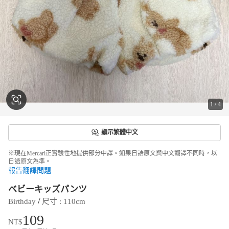
1
/
4
顯示繁體中文
※現在Mercari正實驗性地提供部分中譯。如果日語原文與中文翻譯不同時，以
日語原文為準。
報告翻譯問題
ベビーキッズパンツ
 / 
Birthday
尺寸
 : 
110cm
109
NT$