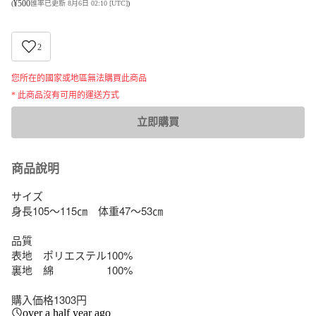
¥
500
(
匯率已更新 8月6日 02:10 [UTC]
)
2
您所在的國家或地區無法購買此商品
* 此商品沒有可用的運送方式
立即購買
商品說明
サイズ

身長105〜115㎝　体重47〜53㎝

品質

表地　ポリエステル100%

裏地　綿　　　　　100%

購入価格1303円
over a half year ago