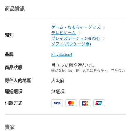
商品資訊
ゲーム・おもちゃ・グッズ
テレビゲーム
類別
プレイステーション4(PS4)
ソフト(パッケージ版)
品牌
PlayStation4
目立った傷や汚れなし
商品狀態
細かな使用感・傷・汚れはあるが、目立たない
寄件人的地區
大阪府
運送選項
無選項
付款方式
賣家