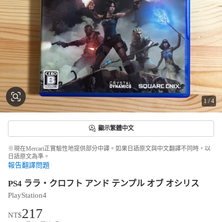
1
/
4
顯示繁體中文
※現在Mercari正實驗性地提供部分中譯。如果日語原文與中文翻譯不同時，以
日語原文為準。
報告翻譯問題
PS4 ララ・クロフト アンド テンプル オブ オシリス
PlayStation4
217
NT$