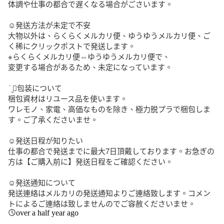
体調や仕事の都合で遅くなる場合がごさいます。

‪︎‬‪︎☺︎発送方法が未定で不安

大物以外は、らくらくメルカリ便、ゆうゆうメルカリ便、ご
く稀にクリックポストで発送します。

※らくらくメルカリ便⇔ゆうゆうメルカリ便で、

変更する場合があるため、未定になっています。

¨̮⃝包装について

梱包資材はリユース品を使います。

ワレモノ、家電、高価なものを除き、極力脱プラで梱包しま
す。ご了承くださいませ。

☺︎発送日程が知りたい

仕事の都合で発送までに最大7日頂戴しております。お急ぎの
方は【ご購入前に】発送日程をご確認ください。

☺︎発送通知について

発送連絡はメルカリの発送通知よりご連絡致します。コメン
トによるご連絡は致しませんのでご容赦くださいませ。
over a half year ago