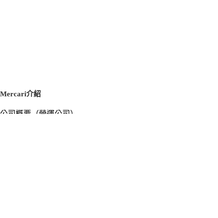
Mercari介紹
公司概要（營運公司）
徵才資訊
新聞稿
官方部落格
新聞素材
Mercari US
m department（エムデパ）
支援
支援中心（使用指南／洽詢）