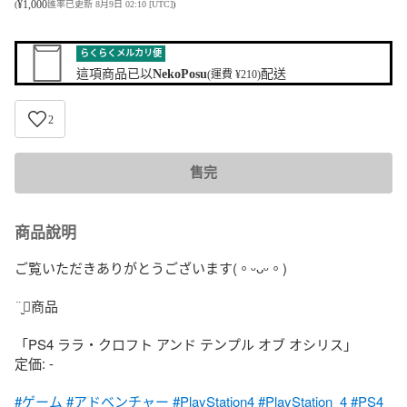
¥
1,000
(
匯率已更新 8月9日 02:10 [UTC]
)
らくらくメルカリ便
這項商品已以
NekoPosu
配送
(運費 ¥210)
2
售完
商品說明
ご覧いただきありがとうございます(。ᵕᴗᵕ。)

¨̮⃝商品

「PS4 ララ・クロフト アンド テンプル オブ オシリス」

定価: -

#ゲーム
#アドベンチャー
#PlayStation4
#PlayStation_4
#PS4