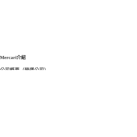
Mercari介紹
公司概要（營運公司）
徵才資訊
新聞稿
官方部落格
新聞素材
Mercari US
m department（エムデパ）
支援
支援中心（使用指南／洽詢）