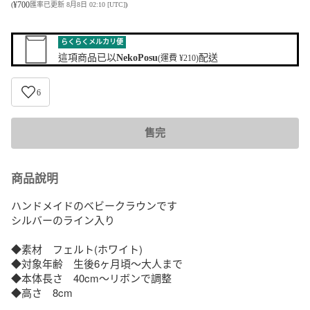
¥
700
(
匯率已更新 8月8日 02:10 [UTC]
)
らくらくメルカリ便
這項商品已以
NekoPosu
配送
(運費 ¥210)
6
售完
商品說明
ハンドメイドのベビークラウンです

シルバーのライン入り

◆素材　フェルト(ホワイト)

◆対象年齢　生後6ヶ月頃〜大人まで

◆本体長さ　40cm〜リボンで調整

◆高さ　8cm
