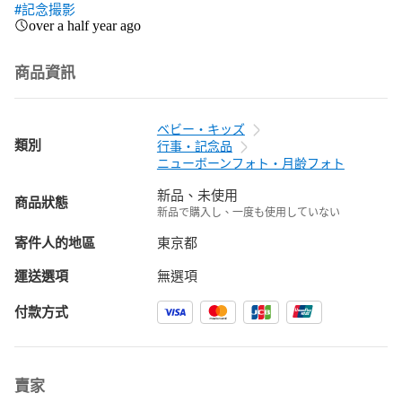
#記念撮影
over a half year ago
商品資訊
ベビー・キッズ
類別
行事・記念品
ニューボーンフォト・月齢フォト
新品、未使用
商品狀態
新品で購入し、一度も使用していない
寄件人的地區
東京都
運送選項
無選項
付款方式
賣家