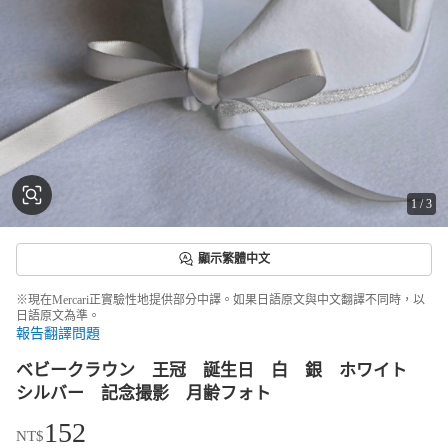
1
/
3
顯示繁體中文
※現在Mercari正實驗性地提供部分中譯。如果日語原文與中文翻譯不同時，以
日語原文為準。
報告翻譯問題
ベビークラウン 王冠 誕生日 白 銀 ホワイト
シルバー 記念撮影 月齢フォト
152
NT$