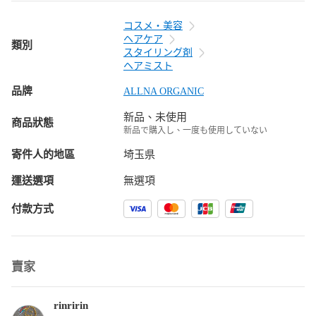
コスメ・美容
ヘアケア
類別
スタイリング剤
ヘアミスト
品牌
ALLNA ORGANIC
新品、未使用
商品狀態
新品で購入し、一度も使用していない
寄件人的地區
埼玉県
運送選項
無選項
付款方式
賣家
rinririn