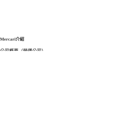
Mercari介紹
公司概要（營運公司）
徵才資訊
新聞稿
官方部落格
新聞素材
Mercari US
m department（エムデパ）
支援
支援中心（使用指南／洽詢）
洽詢清單
隱私權與使用條款