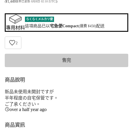
¥
1,449
(
匯率已更新 8月8日 02:10 [UTC]
)
らくらくメルカリ便
這項商品已以
宅急便Compact
配送
(運費 ¥450)
專用材料
2
售完
商品說明
新品未使用未開封ですが

半年程度の自宅保管です。

ご了承ください。
over a half year ago
商品資訊