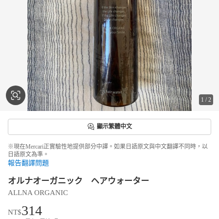
1
/
2
顯示繁體中文
※現在Mercari正實驗性地提供部分中譯。如果日語原文與中文翻譯不同時，以
日語原文為準。
報告翻譯問題
オルナオーガニック ヘアウォーター
ALLNA ORGANIC
314
NT$