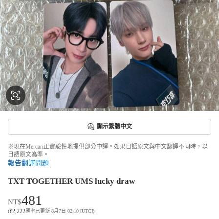
顯示繁體中文
※現在Mercari正實驗性地提供部分中譯。如果日語原文與中文翻譯不同時，以
日語原文為準。
報告翻譯問題
TXT TOGETHER UMS lucky draw
481
NT$
¥
2,222
(
匯率已更新 8月7日 02:10 [UTC]
)