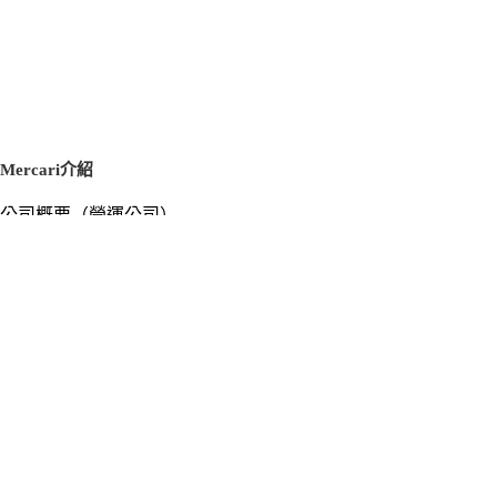
Mercari介紹
公司概要（營運公司）
徵才資訊
新聞稿
官方部落格
新聞素材
Mercari US
m department（エムデパ）
支援
支援中心（使用指南／洽詢）
洽詢清單
隱私權與使用條款