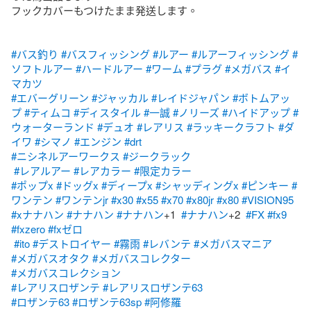
フックカバーもつけたまま発送します。

#バス釣り
#バスフィッシング
#ルアー
#ルアーフィッシング
#
ソフトルアー
#ハードルアー
#ワーム
#プラグ
#メガバス
#イ
マカツ
#エバーグリーン
#ジャッカル
#レイドジャパン
#ボトムアッ
プ
#ティムコ
#ディスタイル
#一誠
#ノリーズ
#ハイドアップ
#
ウォーターランド
#デュオ
#レアリス
#ラッキークラフト
#ダ
イワ
#シマノ
#エンジン
#drt
#ニシネルアーワークス
#ジークラック
#レアルアー
#レアカラー
#限定カラー
#ポップx
#ドッグx
#ディープx
#シャッディングx
#ピンキー
#
ワンテン
#ワンテンjr
#x30
#x55
#x70
#x80jr
#x80
#VISION95
#xナナハン
#ナナハン
#ナナハン
+1  
#ナナハン
+2  
#FX
#fx9
#fxzero
#fxゼロ
#ito
#デストロイヤー
#霧雨
#レバンテ
#メガバスマニア
#メガバスオタク
#メガバスコレクター
#メガバスコレクション
#レアリスロザンテ
#レアリスロザンテ63
#ロザンテ63
#ロザンテ63sp
#阿修羅