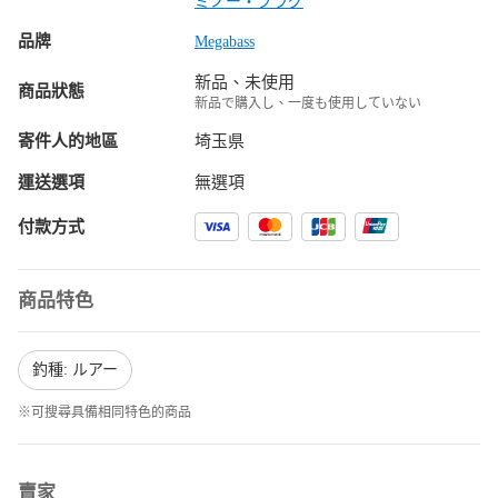
ミノー・プラグ
品牌
Megabass
新品、未使用
商品狀態
新品で購入し、一度も使用していない
寄件人的地區
埼玉県
運送選項
無選項
付款方式
商品特色
釣種: ルアー
※可搜尋具備相同特色的商品
賣家