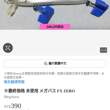
1
/
4
顯示繁體中文
※現在Mercari正實驗性地提供部分中譯。如果日語原文與中文翻譯不同時，以
日語原文為準。
報告翻譯問題
※最終価格 未使用 メガバス FX ZERO
Megabass
390
NT$