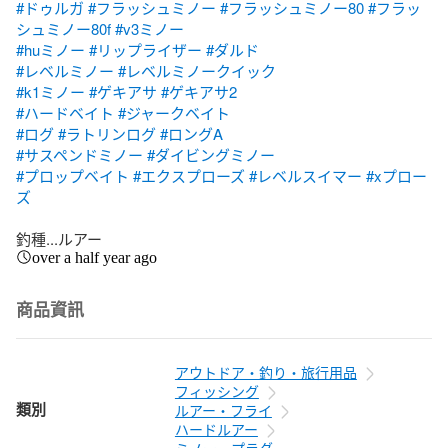
#ドゥルガ
#フラッシュミノー
#フラッシュミノー80
#フラッ
シュミノー80f
#v3ミノー
#huミノー
#リップライザー
#ダルド
#レベルミノー
#レベルミノークイック
#k1ミノー
#ゲキアサ
#ゲキアサ2
#ハードベイト
#ジャークベイト
#ログ
#ラトリンログ
#ロングA
#サスペンドミノー
#ダイビングミノー
#プロップベイト
#エクスプローズ
#レベルスイマー
#xプロー
ズ
釣種...ルアー
over a half year ago
商品資訊
アウトドア・釣り・旅行用品
フィッシング
類別
ルアー・フライ
ハードルアー