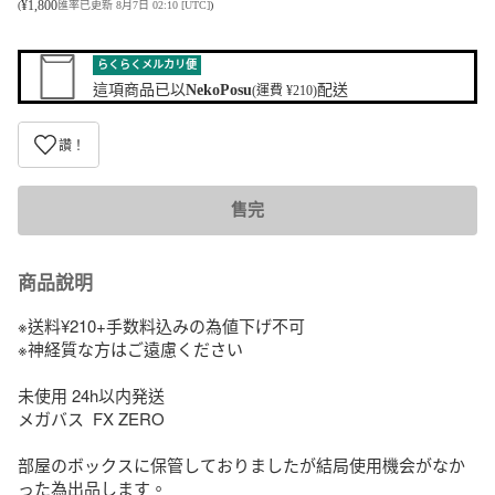
¥
1,800
(
匯率已更新 8月7日 02:10 [UTC]
)
らくらくメルカリ便
這項商品已以
NekoPosu
配送
(運費 ¥210)
讚！
售完
商品說明
※送料¥210+手数料込みの為値下げ不可

※神経質な方はご遠慮ください

未使用 24h以内発送

メガバス  FX ZERO

部屋のボックスに保管しておりましたが結局使用機会がなか
った為出品します。
