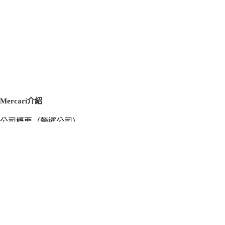
Mercari介紹
公司概要（營運公司）
徵才資訊
新聞稿
官方部落格
新聞素材
Mercari US
m department（エムデパ）
支援
支援中心（使用指南／洽詢）